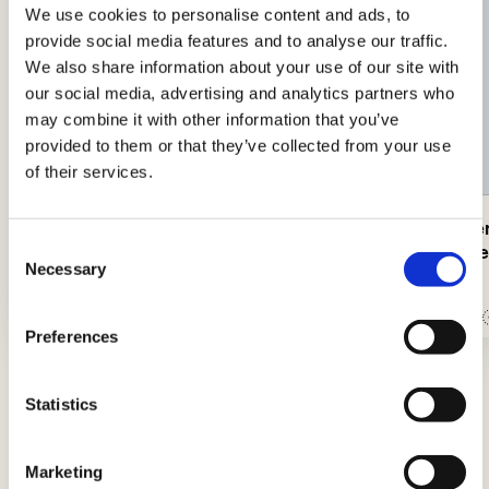
We use cookies to personalise content and ads, to
provide social media features and to analyse our traffic.
We also share information about your use of our site with
our social media, advertising and analytics partners who
may combine it with other information that you’ve
provided to them or that they’ve collected from your use
of their services.
Kokoskekse
Gebacken
Consent
gewürzte
Necessary
Selection
Einfach
30Min.
Einfach
Preferences
Statistics
Tipps und Ratschläge
Neuigkeiten, Einblicke und Tricks, um Könige
Marketing