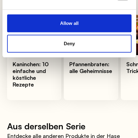
und Königinnen der Küche zu werden
Allow all
Deny
Kaninchen: 10
Pfannenbraten:
Schm
einfache und
alle Geheimnisse
Tric
köstliche
Rezepte
Aus derselben Serie
Entdecke alle anderen Produkte in der Hase