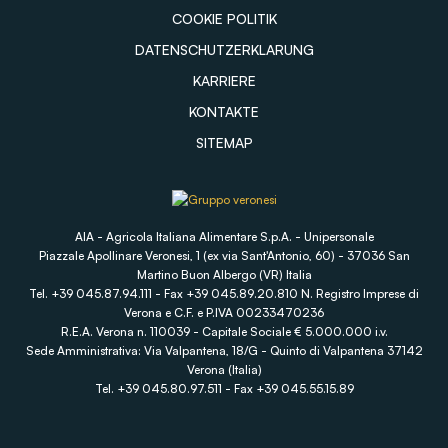
COOKIE POLITIK
DATENSCHUTZERKLARUNG
KARRIERE
KONTAKTE
SITEMAP
AIA - Agricola Italiana Alimentare S.p.A. - Unipersonale
Piazzale Apollinare Veronesi, 1 (ex via Sant'Antonio, 60) - 37036 San
Martino Buon Albergo (VR) Italia
Tel. +39 045.87.94.111 - Fax +39 045.89.20.810 N. Registro Imprese di
Verona e C.F. e P.IVA 00233470236
R.E.A. Verona n. 110039 - Capitale Sociale € 5.000.000 i.v.
Sede Amministrativa: Via Valpantena, 18/G - Quinto di Valpantena 37142
Verona (Italia)
Tel. +39 045.80.97.511 - Fax +39 045.55.15.89