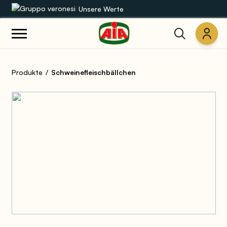
Unsere Werte
Unsere Sortimente
Produkte
Schweinefleischbällchen
Rezepte
Produkte
Anleitungen
Die Welt von AIA