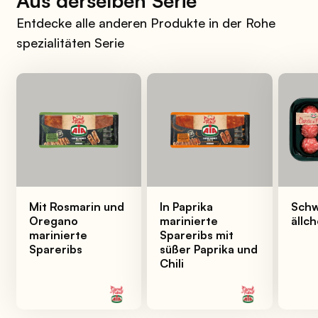
Aus derselben Serie
Entdecke alle anderen Produkte in der Rohe
spezialitäten Serie
Mit Rosmarin und
In Paprika
Schw
Oregano
marinierte
ällc
marinierte
Spareribs mit
Spareribs
süßer Paprika und
Chili