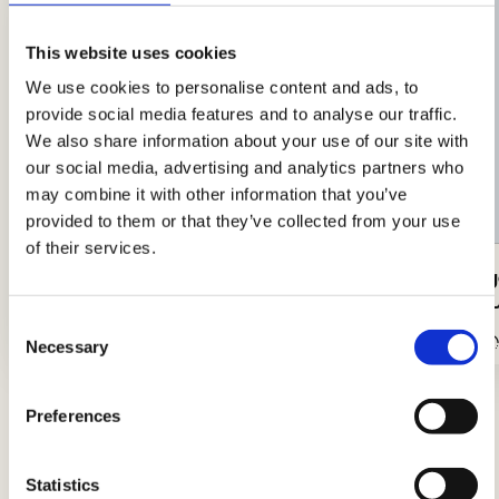
This website uses cookies
We use cookies to personalise content and ads, to
provide social media features and to analyse our traffic.
We also share information about your use of our site with
our social media, advertising and analytics partners who
may combine it with other information that you’ve
provided to them or that they’ve collected from your use
of their services.
Schweinerouladen gefüllt mit
Hamburge
Lauch
aus den 
Consent
Einfach
40Min.
Mittel
Necessary
Selection
Preferences
Tipps und Ratschläge
Statistics
Neuigkeiten, Einblicke und Tricks, um Könige