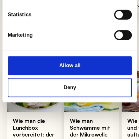
Einfach
40Min.
Mittel
Statistics
Marketing
Tipps und Ratschläge
Neuigkeiten, Einblicke und Tricks, um Könige
und Königinnen der Küche zu werden
Allow all
Deny
Wie man die
Wie man
Wie 
Lunchbox
Schwämme mit
und
vorbereitet: der
der Mikrowelle
auft