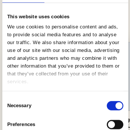
spezialitäten
Viel Hunger und wenig Zeit? Hier ist eine
This website uses cookies
Auswahl an Rezepten, um dir das Leben in der
We use cookies to personalise content and ads,
Küche zu erleichtern!
to provide social media features and to analyse
our traffic. We also share information about your
use of our site with our social media, advertising
and analytics partners who may combine it with
other information that you’ve provided to them or
that they’ve collected from your use of their
services.
Consent
Necessary
Selection
Schweinerouladen gefüllt mit
Hamburge
Preferences
Lauch
aus den 