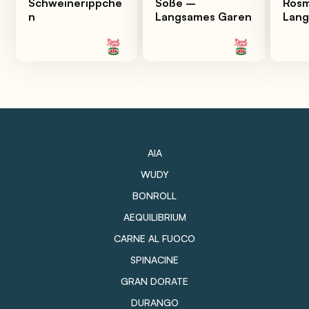
Schweinerippche
Soße –
Rosm
n
Langsames Garen
Lang
AIA
WUDY
BONROLL
AEQUILIBRIUM
CARNE AL FUOCO
SPINACINE
GRAN DORATE
DURANGO