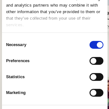
and analytics partners who may combine it with
other information that you’ve provided to them or
Schweinerouladen gefüllt mit
Hamburge
Lauch
aus den 
that they’ve collected from your use of their
services.
Einfach
40Min.
Mittel
Consent
Necessary
Selection
Tipps und Ratschläge
Neuigkeiten, Einblicke und Tricks, um Könige
Preferences
und Königinnen der Küche zu werden
Statistics
Marketing