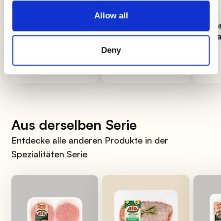
Wie man
Gurken: Wie
Wie
Allow all
Risotto perfekt
man sie
Übe
cremig macht
auswählt, kocht
orga
und aufbewahrt
Deny
Aus derselben Serie
Entdecke alle anderen Produkte in der
Spezialitäten Serie