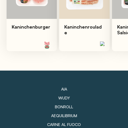
Kaninchenburger
Kaninchenroulad
Kani
e
Sals
AIA
WUDY
BONROLL
AEQUILIBRIUM
CARNE AL FUOCO