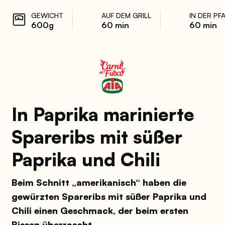
GEWICHT
AUF DEM GRILL
IN DER PF
600g
60 min
60 min
In Paprika marinierte
Spareribs mit süßer
Paprika und Chili
Beim Schnitt „amerikanisch“ haben die
gewürzten Spareribs mit süßer Paprika und
Chili einen Geschmack, der beim ersten
Bissen überrascht.