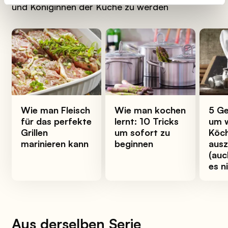
und Königinnen der Küche zu werden
Wie man Fleisch
Wie man kochen
5 Ge
für das perfekte
lernt: 10 Tricks
um w
Grillen
um sofort zu
Köc
marinieren kann
beginnen
aus
(auc
es n
Aus derselben Serie