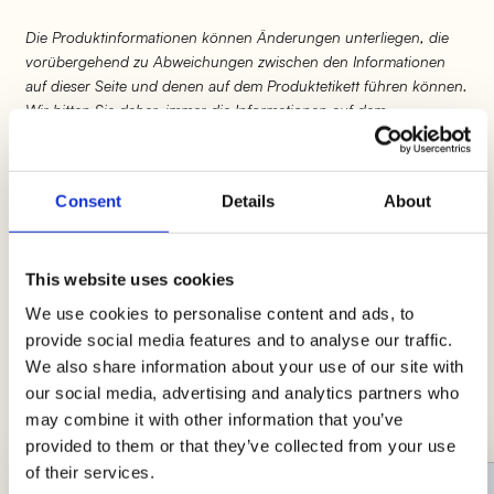
Die Produktinformationen können Änderungen unterliegen, die
vorübergehend zu Abweichungen zwischen den Informationen
auf dieser Seite und denen auf dem Produktetikett führen können.
Wir bitten Sie daher, immer die Informationen auf dem
Produktetikett vor der Verwendung und dem Verzehr zu
überprüfen und zu berücksichtigen.
Consent
Details
About
This website uses cookies
Ideen mit Mariniert
We use cookies to personalise content and ads, to
provide social media features and to analyse our traffic.
Viel Hunger und wenig Zeit? Hier ist eine
We also share information about your use of our site with
Auswahl an Rezepten, um dir das Leben in der
our social media, advertising and analytics partners who
Küche zu erleichtern!
may combine it with other information that you’ve
provided to them or that they’ve collected from your use
of their services.