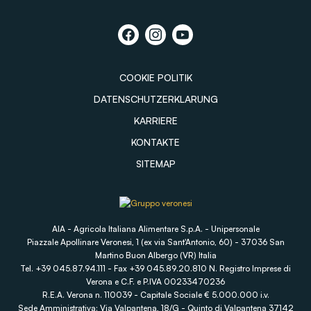
COOKIE POLITIK
DATENSCHUTZERKLARUNG
KARRIERE
KONTAKTE
SITEMAP
AIA - Agricola Italiana Alimentare S.p.A. - Unipersonale
Piazzale Apollinare Veronesi, 1 (ex via Sant'Antonio, 60) - 37036 San
Martino Buon Albergo (VR) Italia
Tel. +39 045.87.94.111 - Fax +39 045.89.20.810 N. Registro Imprese di
Verona e C.F. e P.IVA 00233470236
R.E.A. Verona n. 110039 - Capitale Sociale € 5.000.000 i.v.
Sede Amministrativa: Via Valpantena, 18/G - Quinto di Valpantena 37142