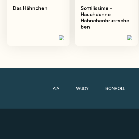
Das Hähnchen
Sottilissime -
Hauchdünne
Hähnchenbrustschei
ben
AIA
WUDY
BONROLL