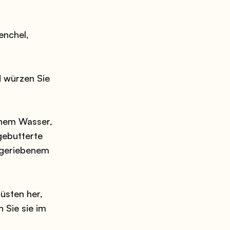
nchel,
d würzen Sie
enem Wasser,
 gebutterte
n geriebenem
üsten her,
 Sie sie im