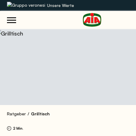
Unsere Werte
Unsere Sortimente
Rezepte
Produkte
Anleitungen
Die Welt von AIA
Ratgeber
Grilltisch
2 Min.