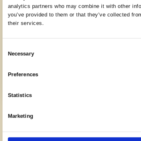
analytics partners who may combine it with other inf
you’ve provided to them or that they’ve collected fro
their services.
Consent
Necessary
Selection
Halbe Paccheri mit Datterini-
Schweine
Preferences
Soße und Luganega
Lauch
Einfach
45Min.
Einfach
Statistics
Marketing
Alle rezepte entdecken