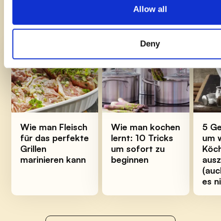
Andere Ratgeber, die dir
Allow all
gefallen könnten
Deny
Wie man Fleisch
Wie man kochen
5 Ge
für das perfekte
lernt: 10 Tricks
um w
Grillen
um sofort zu
Köc
marinieren kann
beginnen
aus
(auc
es n