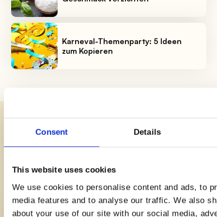
Karneval-Themenparty: 5 Ideen
zum Kopieren
Verwandte Rezepte
Consent
Details
Viel Hunger und wenig Zeit? Hier ist eine
Auswahl an Rezepten, um dir das Leben in der
This website uses cookies
Küche zu erleichtern!
We use cookies to personalise content and ads, to pr
media features and to analyse our traffic. We also sh
about your use of our site with our social media, adv