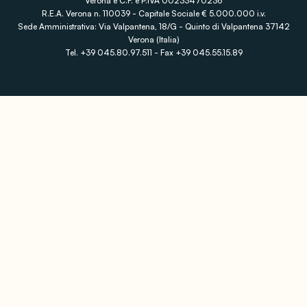
Verona e C.F. e P.IVA 00233470236
R.E.A. Verona n. 110039 - Capitale Sociale € 5.000.000 i.v.
Sede Amministrativa: Via Valpantena, 18/G - Quinto di Valpantena 37142
Verona (Italia)
Tel. +39 045.80.97.511 - Fax +39 045.55.15.89