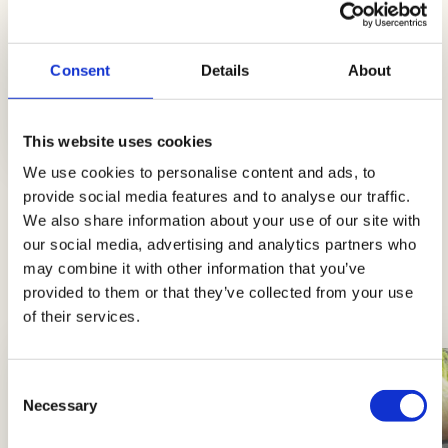
Consent
Details
About
Knusprige Würstchen- und
Taleggio-Taschen
This website uses cookies
Einfach
20Min.
We use cookies to personalise content and ads, to
provide social media features and to analyse our traffic.
We also share information about your use of our site with
Tipps und Ratschläge
our social media, advertising and analytics partners who
may combine it with other information that you’ve
Neuigkeiten, Einblicke und Tricks, um Könige
provided to them or that they’ve collected from your use
und Königinnen der Küche zu werden
of their services.
Consent
Necessary
Selection