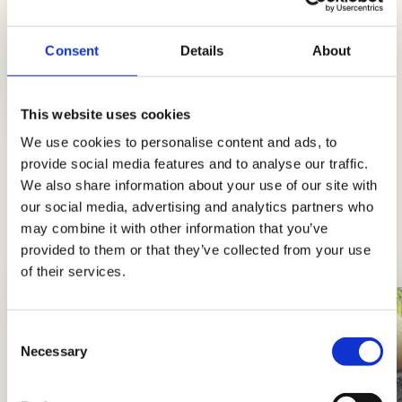
Cheesewürstel mit Barbecue-
Consent
Details
About
Sauce
Einfach
10Min.
This website uses cookies
We use cookies to personalise content and ads, to
provide social media features and to analyse our traffic.
We also share information about your use of our site with
Tipps und Ratschläge
our social media, advertising and analytics partners who
Neuigkeiten, Einblicke und Tricks, um Könige
may combine it with other information that you’ve
und Königinnen der Küche zu werden
provided to them or that they’ve collected from your use
of their services.
Consent
Necessary
Selection