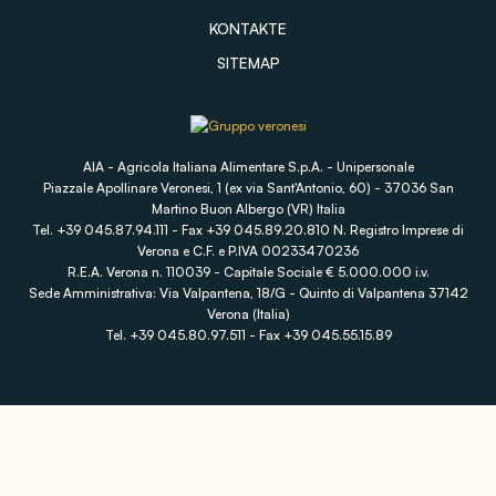
KONTAKTE
SITEMAP
AIA - Agricola Italiana Alimentare S.p.A. - Unipersonale
Piazzale Apollinare Veronesi, 1 (ex via Sant'Antonio, 60) - 37036 San
Martino Buon Albergo (VR) Italia
Tel. +39 045.87.94.111 - Fax +39 045.89.20.810 N. Registro Imprese di
Verona e C.F. e P.IVA 00233470236
R.E.A. Verona n. 110039 - Capitale Sociale € 5.000.000 i.v.
Sede Amministrativa: Via Valpantena, 18/G - Quinto di Valpantena 37142
Verona (Italia)
Tel. +39 045.80.97.511 - Fax +39 045.55.15.89