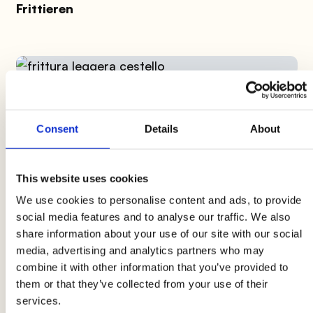
Frittieren
Angesichts der Menge an Öl, die Sie benötigen,
Consent
Details
About
um Ihr Frittieren leichter zu machen, ist die
offensichtliche Wahl eine Pfanne mit hohen
This website uses cookies
Rändern. Mit einem stark ausgestellten Wok
können Sie auch kleine Mengen frittieren, ohne
We use cookies to personalise content and ads, to provide
social media features and to analyse our traffic. We also
zu viel Öl zu verschwenden. Für Frittierliebhaber
share information about your use of our site with our social
bleibt die elektrische Fritteuse jedoch die ideale
media, advertising and analytics partners who may
Wahl. Weitere Tipps für leichteres Frittieren
combine it with other information that you’ve provided to
Wenn Sie Fisch frittieren möchten, verwenden
them or that they’ve collected from your use of their
Sie nur Mehl für Tintenfische und kleine
services.