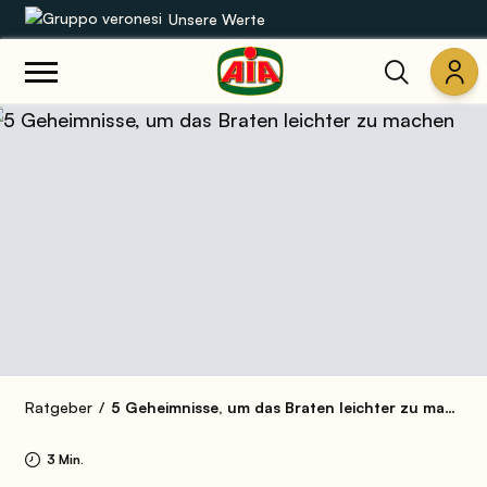
Unsere Werte
Unsere Sortimente
Rezepte
Produkte
Anleitungen
Die Welt von AIA
Ratgeber
5 Geheimnisse, um das Braten leichter zu machen
3 Min.