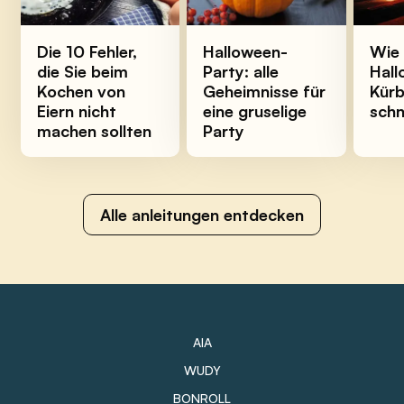
Die 10 Fehler,
Halloween-
Wie
die Sie beim
Party: alle
Hall
Kochen von
Geheimnisse für
Kürb
Eiern nicht
eine gruselige
schn
machen sollten
Party
Alle anleitungen entdecken
AIA
WUDY
BONROLL