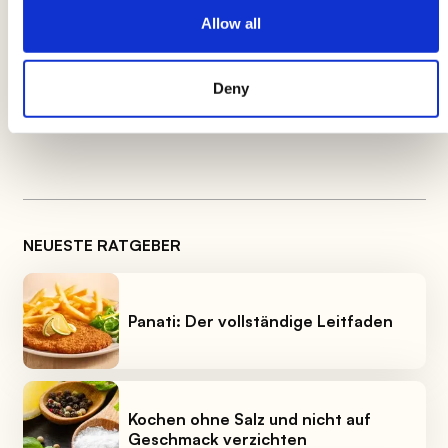
wellenförmig faltet. Schließlich ist es wichtig zu
Allow all
wissen, dass je schneller die Bewegungen sind,
desto mehr Stärke wird Ihr
Risotto
freisetzen
und diese
angenehme
Creme
bilden, die die
Deny
anspruchsvollsten Gaumen erfreut.
NEUESTE RATGEBER
Panati: Der vollständige Leitfaden
Kochen ohne Salz und nicht auf
Geschmack verzichten