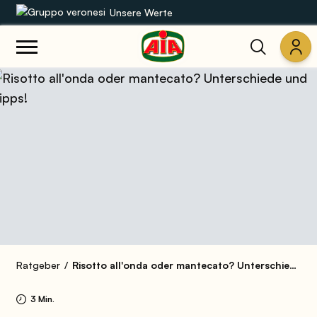
Unsere Werte
Unsere Sortimente
Rezepte
Produkte
Anleitungen
Die Welt von AIA
Ratgeber
Risotto all'onda oder mantecato? Unterschiede und Tipps!
3 Min.