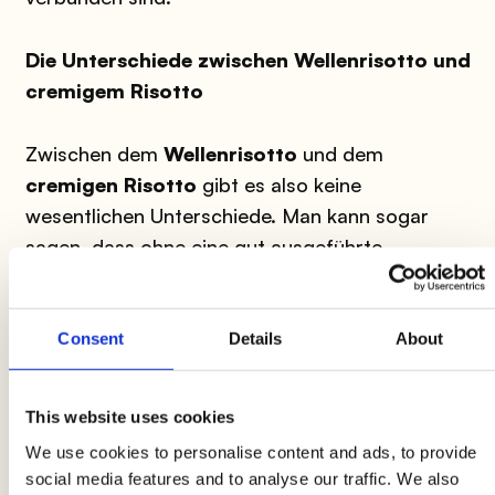
Die Unterschiede zwischen Wellenrisotto und
cremigem Risotto
Zwischen dem
Wellenrisotto
und dem
cremigen Risotto
gibt es also keine
wesentlichen Unterschiede. Man kann sogar
sagen, dass ohne eine gut ausgeführte
Cremigkeit es unmöglich ist, ein
tadelloses
Wellenrisotto
zu erhalten, das wiederum kein
spezifisches Gericht beschreibt, sondern eine
Consent
Details
About
Technik, um eine bestimmte Konsistenz des
Risottos
zu zertifizieren.
This website uses cookies
We use cookies to personalise content and ads, to provide
Die Tipps
social media features and to analyse our traffic. We also