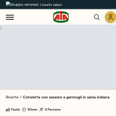
I nostri valori
Le nostre gamme
Ricette
Prodotti
Guide
Concorsi
Mondo AIA
Ricette
Cotoletta con sesamo e germogli in salsa indiana
Facile
30min
2 Persone