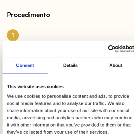
Procedimento
1
Tritate molto finemente lo
scalogno
e fatelo
appassire in padella con un filo di
olio
extravergine di oliva
, aggiungete il
curry
,
Consent
Details
About
mescolate gli ingredienti
e spegnete il fuoco.
This website uses cookies
2
We use cookies to personalise content and ads, to provide
social media features and to analyse our traffic. We also
A padella ancora calda, aggiungete il
latte di
share information about your use of our site with our social
cocco
e mescolate bene fino ad ottenere una
media, advertising and analytics partners who may combine
salsa omogenea
e cremosa.
it with other information that you’ve provided to them or that
they’ve collected from your use of their services.