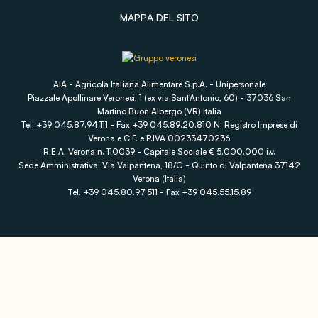
MAPPA DEL SITO
AIA - Agricola Italiana Alimentare S.p.A. - Unipersonale
Piazzale Apollinare Veronesi, 1 (ex via Sant'Antonio, 60) - 37036 San
Martino Buon Albergo (VR) Italia
Tel. +39 045.87.94.111 - Fax +39 045.89.20.810 N. Registro Imprese di
Verona e C.F. e P.IVA 00233470236
R.E.A. Verona n. 110039 - Capitale Sociale € 5.000.000 i.v.
Sede Amministrativa: Via Valpantena, 18/G - Quinto di Valpantena 37142
Verona (Italia)
Tel. +39 045.80.97.511 - Fax +39 045.55.15.89