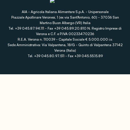
AIA - Agricola Italiana Alimentare S.p.A. - Unipersonale
Piazzale Apollinare Veronesi, 1 (ex via Sant'Antonio, 60) - 37036 San
Martino Buon Albergo (VR) Italia
Tel. +39 045.87.94.111 - Fax +39 045.89.20.810 N. Registro Imprese di
Verona e C.F. e P.IVA 00233470236
R.E.A. Verona n. 110039 - Capitale Sociale € 5.000.000 i.v.
Sede Amministrativa: Via Valpantena, 18/G - Quinto di Valpantena 37142
Verona (Italia)
Tel. +39 045.80.97.511 - Fax +39 045.55.15.89