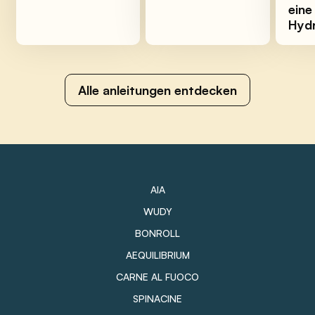
eine
Hydr
Alle anleitungen entdecken
AIA
WUDY
BONROLL
AEQUILIBRIUM
CARNE AL FUOCO
SPINACINE