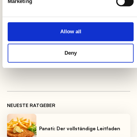
Marketing
Um
strahlendes Silberbesteck
zu erhalten,
tauchen Sie die zu reinigenden Gegenstände in
Wasser und Salz ein, auch wenn hartnäckige
Allow all
Flecken vorhanden sind. Verwenden Sie eine
Schüssel für die Bequemlichkeit. Dieses
Deny
Hausmittel eignet sich auch für normales
Edelstahlbesteck
.
NEUESTE RATGEBER
Panati: Der vollständige Leitfaden