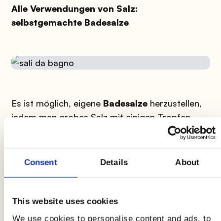
Alle Verwendungen von Salz:
selbstgemachte Badesalze
Es ist möglich, eigene
Badesalze
herzustellen,
indem man grobes Salz mit einigen Tropfen
ätherischem Lavendelöl
für eine entspannende
Wirkung oder Eukalyptusöl für eine belebende
und erfrischende Wirkung mischt. Dies kann
Consent
Details
About
dann in die Badewanne oder in eine
Fußbadewanne gegossen werden.
This website uses cookies
Alle Verwendungen von Salz: Dunkle Farben
We use cookies to personalise content and ads, to