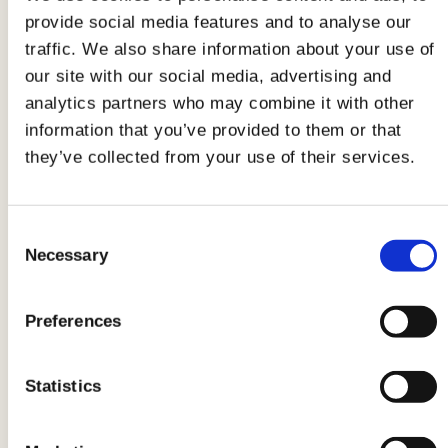
auffrischen
provide social media features and to analyse our
traffic. We also share information about your use of
Eine der
Verwendungen von Salz
ist eher ein
our site with our social media, advertising and
"
Hausmittel
", das dazu dient, die Farben von
analytics partners who may combine it with other
leicht verblassten Kleidungsstücken
information that you’ve provided to them or that
aufzufrischen. Diese Methode erfordert die
they’ve collected from your use of their services.
Verwendung von einer Tasse Tee, einer Tasse
Essig und 2 Esslöffeln grobem Salz, gemischt in
Consent
kaltem Wasser. Die verblassten Kleidungsstücke
Necessary
Selection
werden für etwa eine Stunde in diese Lösung
eingetaucht und dann wie gewohnt in der
Preferences
Waschmaschine oder von Hand mit
herkömmlichem Waschmittel gewaschen.
Statistics
Alle Verwendungen von Salz: Silberwaren
reinigen