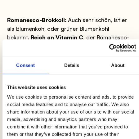
Romanesco-Brokkoli
: Auch sehr schön, ist er
als Blumenkohl oder grüner Blumenkohl
bekannt.
Reich an Vitamin C
, der Romanesco-
Brokkoli ist ideal für
kurzes Dampfgaren
, das
seine Eigenschaften erhält.
Consent
Details
About
Weißkohl
: Reich an Vitaminen und
Mineralstoffen, wird dieser Kohl zur Herstellung
This website uses cookies
von
Sauerkraut
durch den
We use cookies to personalise content and ads, to provide
Fermentationsprozess verwendet.
social media features and to analyse our traffic. We also
share information about your use of our site with our social
Entdecken Sie alle Geheimnisse des Pak Choi
media, advertising and analytics partners who may
hier!
combine it with other information that you’ve provided to
them or that they’ve collected from your use of their