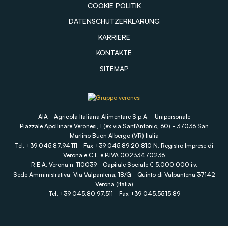
COOKIE POLITIK
DATENSCHUTZERKLARUNG
KARRIERE
KONTAKTE
SITEMAP
AIA - Agricola Italiana Alimentare S.p.A. - Unipersonale
Piazzale Apollinare Veronesi, 1 (ex via Sant'Antonio, 60) - 37036 San
Martino Buon Albergo (VR) Italia
Tel. +39 045.87.94.111 - Fax +39 045.89.20.810 N. Registro Imprese di
Verona e C.F. e P.IVA 00233470236
R.E.A. Verona n. 110039 - Capitale Sociale € 5.000.000 i.v.
Sede Amministrativa: Via Valpantena, 18/G - Quinto di Valpantena 37142
Verona (Italia)
Tel. +39 045.80.97.511 - Fax +39 045.55.15.89