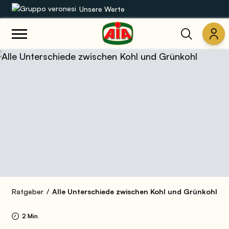
Unsere Werte
Unsere Sortimente
Rezepte
Produkte
Anleitungen
Die Welt von AIA
Ratgeber
Alle Unterschiede zwischen Kohl und Grünkohl
2 Min.