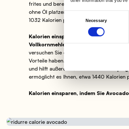
other information that you’ve
frites und bereiten Sie Popcorn zu. Sie k
ohne Öl platzen lassen oder sie in wenige
Consent
1032 Kalorien pro Monat einsparen.
Necessary
Selection
Kalorien einsparen mit Vollkornreis st
Vollkornmehle
sind perfekt für diejenigen
versuchen Sie eine Tasse weißen Reis durc
Vorteile haben. Vollkornreis sättigt Sie d
und hilft außerdem, den
Blutzuckerspiege
ermöglicht es Ihnen, etwa 1440 Kalorien 
Kalorien einsparen, indem Sie Avocado