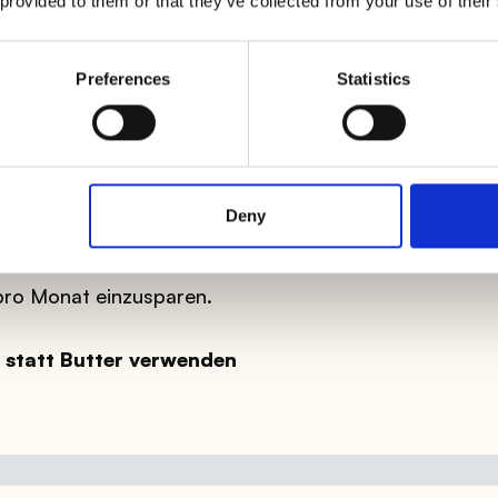
 provided to them or that they’ve collected from your use of their
önnen die Kerne verwenden und sie in der Pfanne
n Minuten in der Mikrowelle kochen. Sie werden
Preferences
Statistics
att weißem Reis
, die auf Diät sind und auf ihre Figur achten,
h Vollkornreis zu ersetzen und Sie werden viele
Deny
ank einer guten Menge an Ballaststoffen länger
l zu stabilisieren
. Diese Substitution
pro Monat einzusparen.
 statt Butter verwenden