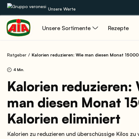
Unsere Werte
Unsere Sortimente
Rezepte
Unsere Sortimente
Rezepte
Ratgeber
Kalorien reduzieren: Wie man diesen Monat 15000 Kalori
Produkte
4 Min.
Anleitungen
Kalorien reduzieren:
man diesen Monat 1
Die Welt von AIA
Kalorien eliminiert
Kalorien zu reduzieren und überschüssige Kilos zu v