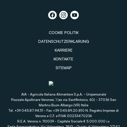
COOKIE POLITIK
DATENSCHUTZERKLARUNG
KARRIERE
KONTAKTE
SITEMAP
AIA - Agricola Italiana Alimentare S.p.A. - Unipersonale
Piazzale Apollinare Veronesi, 1 (ex via Sant'Antonio, 60) - 37036 San
Martino Buon Albergo (VR) Italia
Tel. +39 045.87.94.111 - Fax +39 045.89.20.810 N. Registro Imprese di
Verona e C.F. e P.IVA 00233470236
R.E.A. Verona n. 110039 - Capitale Sociale € 5.000.000 i.v.
Sede Amministrativa: Via Valpantena, 18/G - Quinto di Valpantena 37142