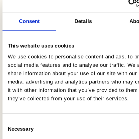
Geschmack zu stillen, ohne sich zu belasten.
Konsultieren Sie den
kompletten Leitfaden für
weißes Fleisch
, um keine Fehler zu machen.
Consent
Details
Abo
This website uses cookies
We use cookies to personalise content and ads, to p
social media features and to analyse our traffic. We 
9. Brokkoli
Es gibt kein Gemüse, das so wertvoll
share information about your use of our site with our 
ist wie Brokkoli. Reich an Eisen, Vitaminen und
media, advertising and analytics partners who may 
Ballaststoffen, gehört Brokkoli zu den
it with other information that you’ve provided to them 
Lebensmitteln, die beim Abnehmen helfen, da
they’ve collected from your use of their services.
sie leicht sättigen und sehr kalorienarm sind. Sie
können sie in der Pfanne kochen, nachdem Sie
sie blanchiert haben, sie zur Pasta hinzufügen
Consent
Necessary
oder als Beilage mit Salz, Pfeffer und extra
Selection
nativem Olivenöl würzen.