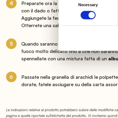
4
Preparate ora la salsina che vi servirà per l
Necessary
Selection
con il dado o fatto in casa, ai 50 grammi di
Aggiungete la fecola di patate setacciata 
Otterrete una salsa lucida e densa.
5
Quando saranno trascorse due ore, sistemate
fuoco molto delicato fino a che non saranno
spennellate con una mistura fatta di un
alb
6
Passate nella granella di arachidi le polpett
dorate, fatele asciugare su della carta asso
Le indicazioni relative al prodotto potrebbero subire delle modifiche 
pagina e quelle riportate sull'etichetta del prodotto. Vi invitiamo quindi