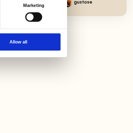
gustose
to
Marketing
Allow all
a
.