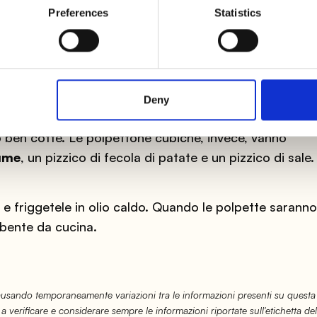
e polpette sferiche: mescolate il brodo di pollo, ottenu
Preferences
Statistics
salsa di soia
e a una grattugiata di
zenzero
fresco.
e mescolate facendo attenzione a non formare grumi.
Deny
 le polpette sferiche in questa salsa e fate cuocere 
 ben cotte. Le polpettone cubiche, invece, vanno
ume
, un pizzico di fecola di patate e un pizzico di sale
e e friggetele in olio caldo. Quando le polpette saranno
rbente da cucina.
causando temporaneamente variazioni tra le informazioni presenti su questa
 a verificare e considerare sempre le informazioni riportate sull'etichetta del