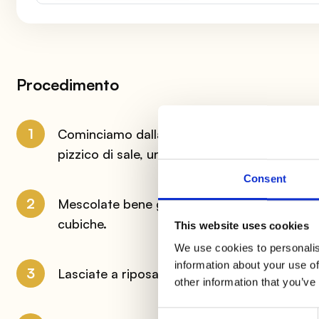
Procedimento
1
Cominciamo dalla base di queste
polpette 
pizzico di sale, uno di zucchero e mezzo c
Consent
2
Mescolate bene gli ingredienti e create, con 
cubiche.
This website uses cookies
We use cookies to personalis
information about your use of
3
Lasciate a riposare in frigo per 2 ore.
other information that you’ve
Consent