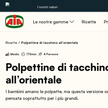
I nostri valori
Le nostre gamme
Ricette
Pr
Le nostre gamme
Ricette
Ricette
Polpettine di tacchino all’orientale
Prodotti
Medio
175min
4 Persone
Guide
Polpettine di tacchin
all’orientale
Concorsi
Mondo AIA
I bambini amano le polpette, ma questa versione or
pensata soprattutto per i più grandi.