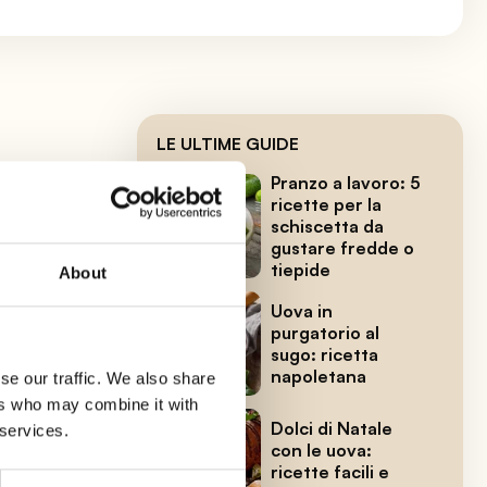
LE ULTIME GUIDE
Pranzo a lavoro: 5
ricette per la
schiscetta da
gustare fredde o
tiepide
About
orme
Uova in
purgatorio al
sugo: ricetta
napoletana
se our traffic. We also share
ers who may combine it with
Dolci di Natale
 services.
con le uova:
ricette facili e