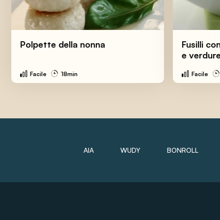
Polpette della nonna
Fusilli c
e verdur
Facile
18min
Facile
AIA
WUDY
BONROLL