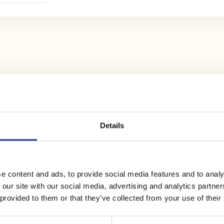
di tacchino
: lavorate la carne con un uovo intero, un
ucchiaino di cardamomo.
Details
metà impasto, delle palline e con l’altra metà delle f
e content and ads, to provide social media features and to analy
 our site with our social media, advertising and analytics partn
 provided to them or that they’ve collected from your use of their