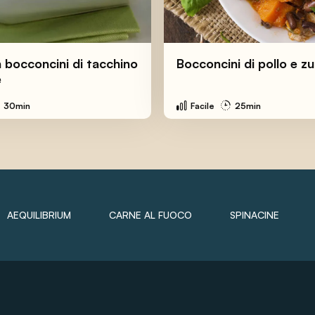
on bocconcini di tacchino
Bocconcini di pollo e z
e
30min
Facile
25min
AEQUILIBRIUM
CARNE AL FUOCO
SPINACINE