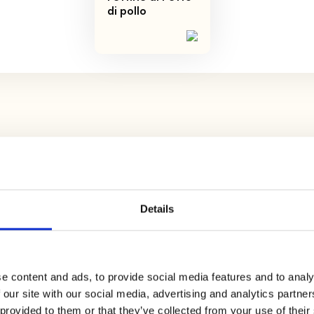
di pollo
olio extravergine di oliva, sale, pepe nero e un trito di
o 1 ora in frigorifero.
Details
cqua salata, scolatelo al dente, conditelo con un filo
reddare
. Se vi piacciono i gusti etnici, potrete mettere
e content and ads, to provide social media features and to analy
 di curry
.
 our site with our social media, advertising and analytics partn
 provided to them or that they’ve collected from your use of their