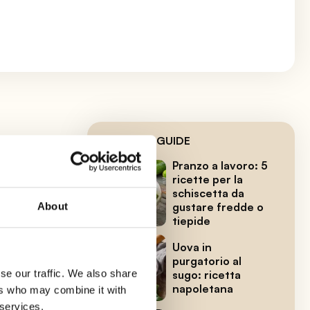
LE ULTIME GUIDE
Pranzo a lavoro: 5
 erbe
ricette per la
schiscetta da
About
gustare fredde o
tiepide
Uova in
purgatorio al
se our traffic. We also share
sugo: ricetta
napoletana
ers who may combine it with
 services.