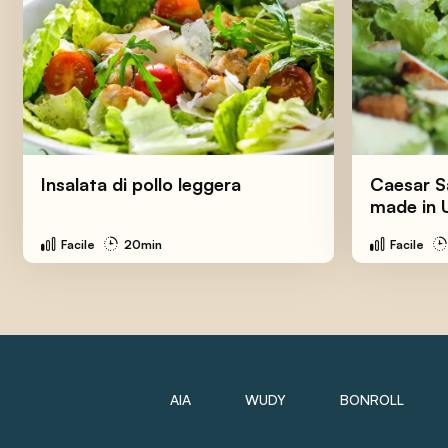
Insalata di pollo leggera
Caesar Sa
made in 
Facile
20min
Facile
AIA
WUDY
BONROLL