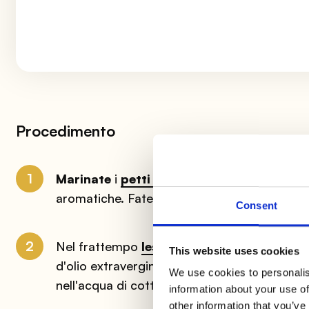
Procedimento
1
Marinate
i
petti di pollo
in una terrina con 
aromatiche. Fate marinare la carne per almen
Consent
2
Nel frattempo
lessate il riso
in abbondante a
This website uses cookies
d'olio extravergine di oliva e lasciatelo
raff
We use cookies to personalis
nell'acqua di cottura del riso
un cucchiaino
information about your use of
other information that you’ve