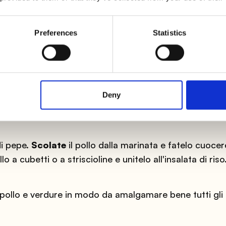
inate
i semi e i filamenti dei peperoni e
tagliateli
prima
chine a dadini dopo averle accuratamente lavate.
Preferences
Statistics
 modi
:
se amate le verdure croccanti
, potrete unirle
se invece preferite le consistenze più morbide, fatele
d'olio extravergine di oliva, uno spicchio d'aglio e un
Deny
di pepe.
Scolate
il pollo dalla marinata e fatelo cuocer
ollo a cubetti o a striscioline e unitelo all'insalata di riso
n pollo e verdure in modo da amalgamare bene tutti gli