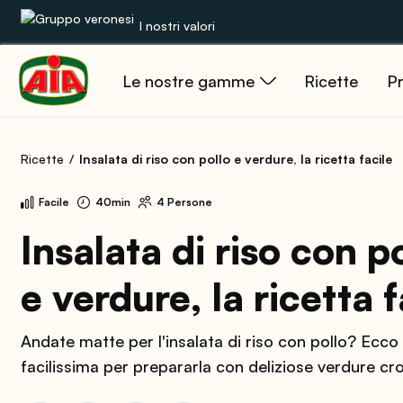
I nostri valori
Le nostre gamme
Ricette
Pr
Le nostre gamme
Ricette
Ricette
Insalata di riso con pollo e verdure, la ricetta facile
Prodotti
Facile
40min
4 Persone
Guide
Insalata di riso con p
e verdure, la ricetta f
Concorsi
Mondo AIA
Andate matte per l'insalata di riso con pollo? Ecco 
facilissima per prepararla con deliziose verdure cr