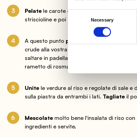
3
Pelate
le carote e tagliatele a cubetti,
elim
Consent
striscioline e poi a cubetti. Tagliate le zuc
Necessary
Selection
4
A questo punto
potrete procedere in due
crude alla vostra insalata di riso con pollo, 
saltare in padella per
10 minuti
con un filo 
rametto di rosmarino.
5
Unite
le verdure al riso e regolate di sale e 
sulla piastra da entrambi i lati.
Tagliate
il p
6
Mescolate
molto bene l'insalata di riso co
ingredienti e servite.