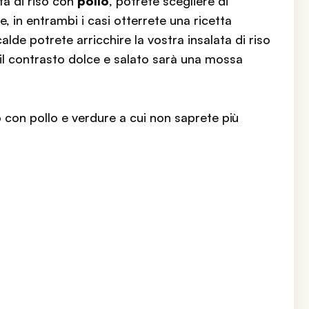
ta di riso con
pollo
, potrete scegliere di
re, in entrambi i casi otterrete una ricetta
calde potrete arricchire la vostra insalata di riso
 il contrasto dolce e salato sarà una mossa
o con pollo e verdure a cui non saprete più