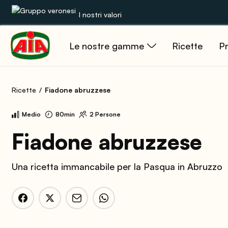
I nostri valori
Le nostre gamme
Ricette
Pr
Le nostre gamme
Ricette
Ricette
Fiadone abruzzese
Prodotti
Medio
80min
2 Persone
Guide
Fiadone abruzzese
Concorsi
Una ricetta immancabile per la Pasqua in Abruzzo
Mondo AIA