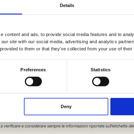
Details
i il rigatino e unire il pecorino romano. Aggiungere il
are fino a ottenere un composto cremoso ma grossol
e content and ads, to provide social media features and to analy
infarinato con l’aiuto di un mattarello fino a raggiung
 our site with our social media, advertising and analytics partn
oppapasta ricavare dei cerchi di pasta. Posizionare al
 provided to them or that they’ve collected from your use of their
Preferences
Statistics
e richiudere sigillando con le dita o con l’aiuto di una
e un piccolo buco sulla superficie di ogni fiadone e
Deny
causando temporaneamente variazioni tra le informazioni presenti su questa
 a verificare e considerare sempre le informazioni riportate sull'etichetta del