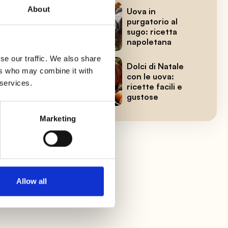
About
Uova in
purgatorio al
ano
sugo: ricetta
napoletana
se our traffic. We also share
ere
Dolci di Natale
ers who may combine it with
con le uova:
 services.
ricette facili e
gustose
Marketing
Allow all