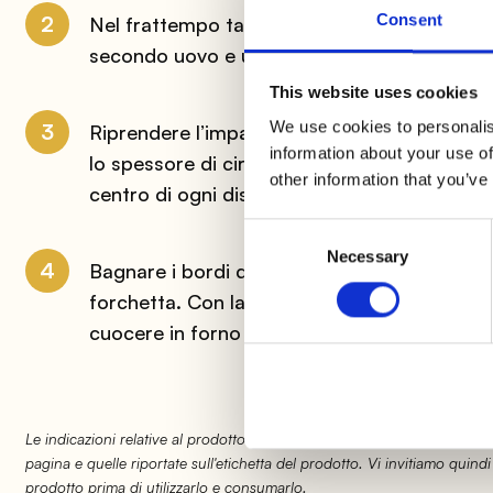
2
Consent
Nel frattempo tagliare a cubetti molto piccol
secondo uovo e un pizzico di pepe. Mescol
This website uses cookies
We use cookies to personalis
3
Riprendere l’impasto e stenderlo su un piano 
information about your use of
lo spessore di circa un millimetro. Con un c
other information that you’ve
centro di ogni disco un po’ di ripieno
Consent
Necessary
Selection
4
Bagnare i bordi dei dischi con un po’ d’acqua 
forchetta. Con la punta di un coltello formar
cuocere in forno a 200° per circa 15 minuti
Le indicazioni relative al prodotto potrebbero subire delle modifiche 
pagina e quelle riportate sull'etichetta del prodotto. Vi invitiamo quindi
prodotto prima di utilizzarlo e consumarlo.