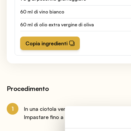
60 ml di vino bianco
60 ml di olio extra vergine di oliva
Copia ingredienti
Procedimento
1
In una ciotola versare un uovo, la farina setac
Impastare fino a ottenere un impasto liscio.