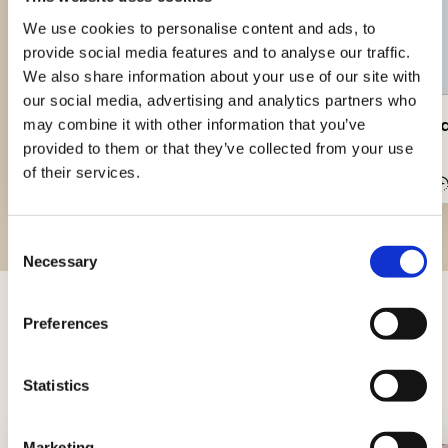
We use cookies to personalise content and ads, to
provide social media features and to analyse our traffic.
We also share information about your use of our site with
our social media, advertising and analytics partners who
Tagliata di pollo alla griglia
Involtini 
may combine it with other information that you’ve
provided to them or that they’ve collected from your use
of their services.
Facile
60min
Medio
Consent
Necessary
Selection
Preferences
Trucchi e consigli
Novità, approfondimenti e trucchi per diventare
Statistics
Re e Regine dei fornelli
Marketing