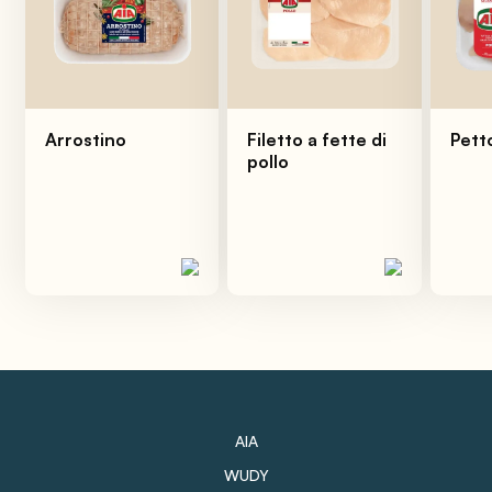
Arrostino
Filetto a fette di
Petto
pollo
AIA
WUDY