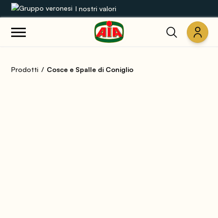
I nostri valori
Le nostre gamme
Prodotti
Cosce e Spalle di Coniglio
Ricette
Prodotti
Guide
Concorsi
Mondo AIA