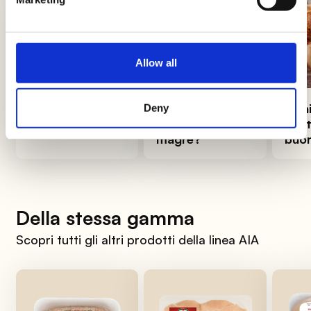
Allow all
Carni bianche: la
Carni magre:
Coni
Deny
guida completa
quali sono le più
ricet
magre?
buon
Della stessa gamma
Scopri tutti gli altri prodotti della linea AIA