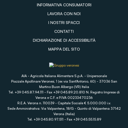
INFORMATIVA CONSUMATORI
LAVORA CON NOI
I NOSTRI SPACCI
CONTATTI
DICHIARAZIONE DI ACCESSIBILITÀ
MAPPA DEL SITO
AIA - Agricola Italiana Alimentare S.p.A. - Unipersonale
Piazzale Apollinare Veronesi, 1 (ex via Sant'Antonio, 60) - 37036 San
Martino Buon Albergo (VR) Italia
Tel. +39 045.87.94.111 - Fax +39 045.89.20.810 N. Registro Imprese di
Verona e C.F. e P.IVA 00233470236
R.E.A. Verona n. 110039 - Capitale Sociale € 5.000.000 i.v.
Sede Amministrativa: Via Valpantena, 18/G - Quinto di Valpantena 37142
Verona (Italia)
Tel. +39 045.80.97.511 - Fax +39 045.55.15.89