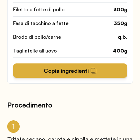
Filetto a fette di pollo
300
g
Fesa di tacchino a fette
350
g
Brodo di pollo/carne
q.b.
Tagliatelle all'uovo
400
g
Copia ingredienti
Procedimento
1
Tritate sedano, carota e cipolla e mettete in una