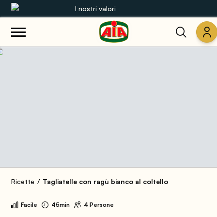
I nostri valori
Le nostre gamme
Ricette
Prodotti
Guide
Concorsi
Mondo AIA
Ricette
Tagliatelle con ragù bianco al coltello
Facile
45min
4 Persone