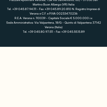
Martino Buon Albergo (VR) Italia
Tel. +39 045.87.94.111 - Fax +39 045.89.20.810 N. Registro Imprese di
Verona e C.F. e P.IVA 00233470236
R.E.A. Verona n. 110039 - Capitale Sociale € 5.000.000 i.v.
Sede Amministrativa: Via Valpantena, 18/G - Quinto di Valpantena 37142
Verona (Italia)
Tel. +39 045.80.97.511 - Fax +39 045.55.15.89