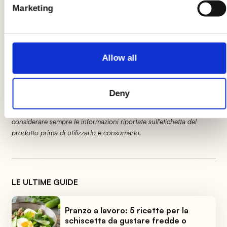
5
Marketing
A cottura ultimata, trasferite la pasta nella
pentola del ragù e mescolate a fuoco minimo.
Allow all
Le indicazioni relative al prodotto potrebbero subire delle
modifiche causando temporaneamente variazioni tra le
Deny
informazioni presenti su questa pagina e quelle riportate
sull'etichetta del prodotto. Vi invitiamo quindi a verificare e
considerare sempre le informazioni riportate sull'etichetta del
prodotto prima di utilizzarlo e consumarlo.
LE ULTIME GUIDE
Pranzo a lavoro: 5 ricette per la
schiscetta da gustare fredde o