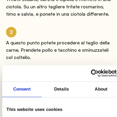
ciotola. Su un altro tagliere tritate rosmarino,
timo e salvia, e ponete in una ciotola differente.
2
A questo punto potete procedere al taglio della
carne. Prendete pollo e tacchino e sminuzzateli
col coltello.
3
Versate due cucchiai d’olio in una pentola,
Consent
Details
About
aggiungete uno spicchio d’aglio e cuocete a
fuoco lento. Aggiungete carota, sedano e
cipolla tritate e fate soffriggere. Ora togliete lo
This website uses cookies
spicchio d’aglio e aggiungete le spezie al