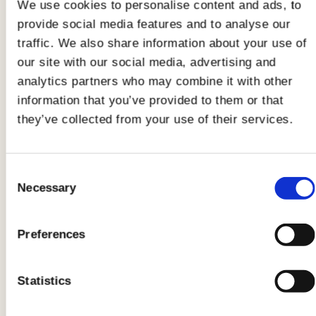
We use cookies to personalise content and ads, to
soffritto. Lasciate rosolare per un paio di minuti
provide social media features and to analyse our
e aggiungete la carne. Mescolate di tanto in
traffic. We also share information about your use of
tanto e lasciate che la carne acquisti una buona
our site with our social media, advertising and
doratura. A questo punto sfumate con del vino
analytics partners who may combine it with other
bianco. Qualche secondo di sfumatura e
information that you’ve provided to them or that
potrete aggiungere un mestolo di brodo di
they’ve collected from your use of their services.
carne (preparato precedentemente). Lasciate
cuocere a fuoco medio per circa 40 minuti.
Consent
Necessary
Selection
4
Quando il liquido sarà assorbito e il ragù pronto,
Preferences
immergete le tagliatelle all’uovo in una pentola
di acqua bollente.
Statistics