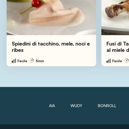
Spiedini di tacchino, mele, noci e
Fusi di T
ribes
al miele 
Facile
5min
Facile
AIA
WUDY
BONROLL