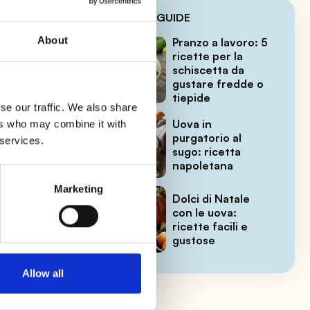
LE ULTIME GUIDE
About
Pranzo a lavoro: 5
nte
ricette per la
schiscetta da
gustare fredde o
tiepide
se our traffic. We also share
Uova in
ers who may combine it with
purgatorio al
 services.
sugo: ricetta
napoletana
ucco
Marketing
Dolci di Natale
con le uova:
ricette facili e
gustose
Allow all