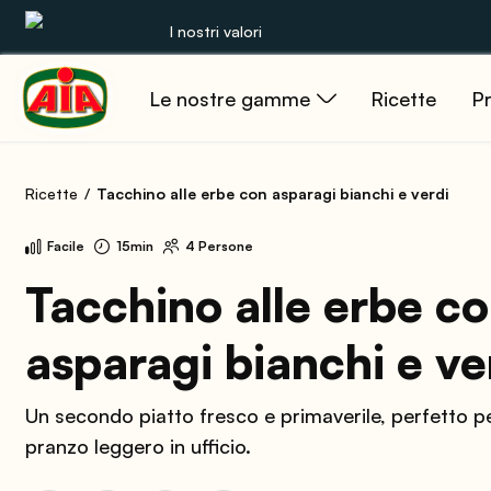
I nostri valori
Le nostre gamme
Ricette
Pr
Le nostre gamme
Ricette
Ricette
Tacchino alle erbe con asparagi bianchi e verdi
Prodotti
Facile
15min
4 Persone
Guide
Tacchino alle erbe c
asparagi bianchi e ve
Concorsi
Mondo AIA
Un secondo piatto fresco e primaverile, perfetto pe
pranzo leggero in ufficio.