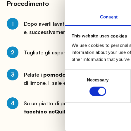
Procedimento
Consent
1
Dopo averli lavati e mondati della parte dur
e, successivamente, fateli raffreddare.
This website uses cookies
We use cookies to personalis
2
Tagliate gli asparagi a losanghe mantenendo
information about your use of
other information that you’ve
Consent
3
Pelate i
pomodori
e tagliateli a cubetti, qui
Necessary
Selection
di limone, il sale e l’aneto.
4
Su un piatto di portata o nella vostra schisce
tacchino
aeQuilibrium
e disponetevi sopra 