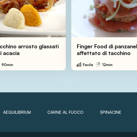
acchino arrosto glassati
Finger Food di panzanel
di acacia
affettato di tacchino
90min
Facile
12min
AEQUILIBRIUM
CARNE AL FUOCO
SPINACINE