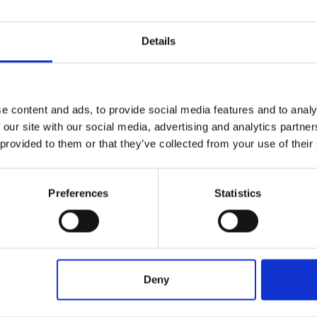
Details
a del gambo, fate cuocere gli
asparag
i in acqua bolle
e content and ads, to provide social media features and to analy
 le punte intere.
 our site with our social media, advertising and analytics partn
 provided to them or that they’ve collected from your use of their
ndi mescolateli agli asparagi e conditeli con l’olio, il s
Preferences
Statistics
tta per il pranzo, sistemate l’affettato di
petto di
l’insalatina di asparagi e pomodori.
Deny