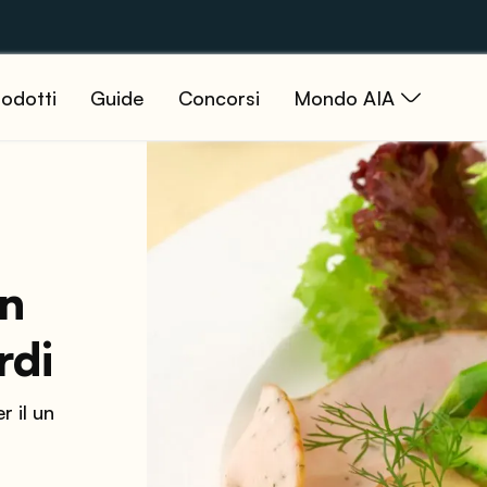
odotti
Guide
Concorsi
Mondo AIA
on
rdi
r il un