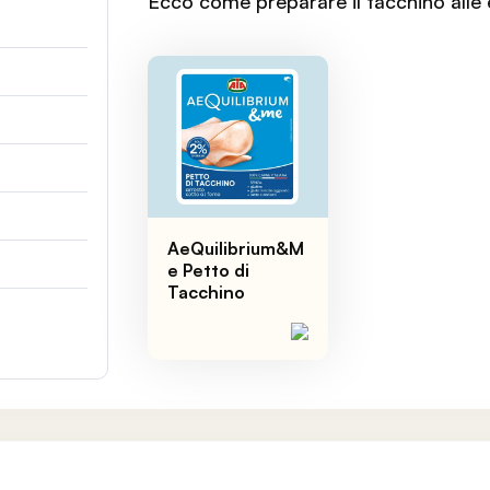
Ecco come preparare il tacchino alle 
AeQuilibrium&M
e Petto di
Tacchino