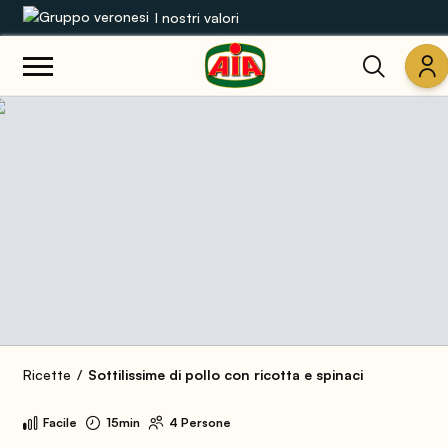
I nostri valori
Le nostre gamme
Ricette
Prodotti
Guide
Concorsi
Mondo AIA
Ricette
Sottilissime di pollo con ricotta e spinaci
Facile
15min
4 Persone