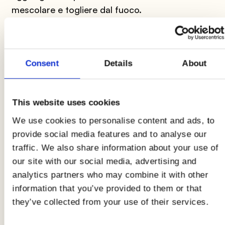
mescolare e togliere dal fuoco.
4
Consent
Details
About
Trasferire gli spinaci nel mixer con
la ricotta
e il
Parmigiano
grattugiato: frullare alla velocità
massima fino ad avere una crema liscia e
This website uses cookies
omogenea. Assaggiare e, se necessario,
aggiustare di sale.
We use cookies to personalise content and ads, to
provide social media features and to analyse our
traffic. We also share information about your use of
our site with our social media, advertising and
analytics partners who may combine it with other
information that you’ve provided to them or that
5
they’ve collected from your use of their services.
Posizionare sopra una
fettina di pollo
due