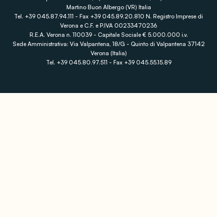
Martino Buon Albergo (VR) Italia
Tel. +39 045.87.94.111 - Fax +39 045.89.20.810 N. Registro Imprese di
Verona e C.F. e P.IVA 00233470236
R.E.A. Verona n. 110039 - Capitale Sociale € 5.000.000 i.v.
Sede Amministrativa: Via Valpantena, 18/G - Quinto di Valpantena 37142
Verona (Italia)
Tel. +39 045.80.97.511 - Fax +39 045.55.15.89