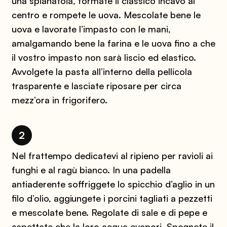
una spianatoia, formate il classico incavo al
centro e rompete le uova. Mescolate bene le
uova e lavorate l’impasto con le mani,
amalgamando bene la farina e le uova fino a che
il vostro impasto non sarà liscio ed elastico.
Avvolgete la pasta all’interno della pellicola
trasparente e lasciate riposare per circa
mezz’ora in frigorifero.
2
Nel frattempo dedicatevi al ripieno per ravioli ai
funghi e al ragù bianco. In una padella
antiaderente soffriggete lo spicchio d’aglio in un
filo d’olio, aggiungete i porcini tagliati a pezzetti
e mescolate bene. Regolate di sale e di pepe e
aspettate che la loro acqua evapori. Spegnete il