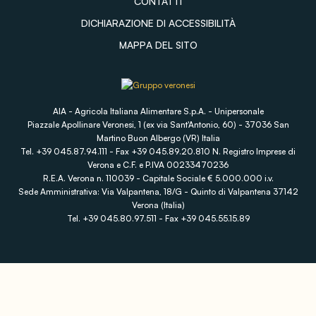
CONTATTI
DICHIARAZIONE DI ACCESSIBILITÀ
MAPPA DEL SITO
AIA - Agricola Italiana Alimentare S.p.A. - Unipersonale
Piazzale Apollinare Veronesi, 1 (ex via Sant'Antonio, 60) - 37036 San
Martino Buon Albergo (VR) Italia
Tel. +39 045.87.94.111 - Fax +39 045.89.20.810 N. Registro Imprese di
Verona e C.F. e P.IVA 00233470236
R.E.A. Verona n. 110039 - Capitale Sociale € 5.000.000 i.v.
Sede Amministrativa: Via Valpantena, 18/G - Quinto di Valpantena 37142
Verona (Italia)
Tel. +39 045.80.97.511 - Fax +39 045.55.15.89