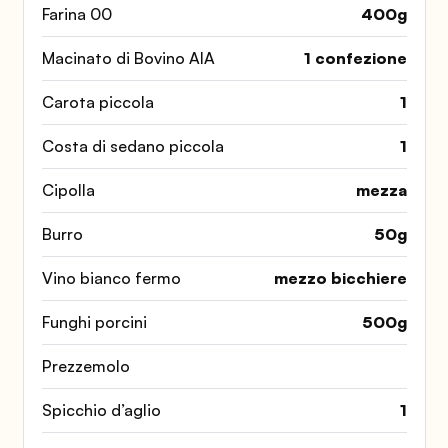
Farina 00
400
g
Macinato di Bovino AIA
1 confezione
Carota piccola
1
Costa di sedano piccola
1
Cipolla
mezza
Burro
50
g
Vino bianco fermo
mezzo bicchiere
Funghi porcini
500
g
Prezzemolo
Spicchio d’aglio
1