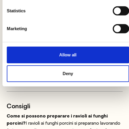
fresca nel ragù bianco, amalgamate bene e se
Statistics
necessario aggiungete qualche cucchiaio di
acqua di cottura della pasta.
Marketing
Le indicazioni relative al prodotto potrebbero subire delle
modifiche causando temporaneamente variazioni tra le
Allow all
informazioni presenti su questa pagina e quelle riportate
sull'etichetta del prodotto. Vi invitiamo quindi a verificare e
considerare sempre le informazioni riportate sull'etichetta del
Deny
prodotto prima di utilizzarlo e consumarlo.
Consigli
Come si possono preparare i ravioli ai funghi
porcini?
I ravioli ai funghi porcini si preparano lavorando