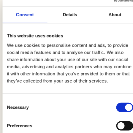
4
Stendete la pasta in una sfoglia sottile e
Consent
Details
About
mettete, a distanza di un paio di centimetri l’uno
dall’altro, dei mucchietti di composto di funghi
This website uses cookies
(circa un cucchiaino). Ricoprite con un’altra
We use cookies to personalise content and ads, to provide
sfoglia di pasta fresca e con le dita eliminate
social media features and to analyse our traffic. We also
l’aria intorno al ripieno. Con la rondella
share information about your use of our site with our social
tagliapasta ricavate la forma dei ravioli
media, advertising and analytics partners who may combine
(quadrati, tondi o a mezzaluna a seconda dei
it with other information that you’ve provided to them or that
they’ve collected from your use of their services.
vostri gusti).
Consent
5
Necessary
Selection
Lessate i ravioli in abbondante acqua bollente
salata per qualche minuto, fino a quando la
Preferences
pasta non sarà cotta. Scolate la pasta ripiena