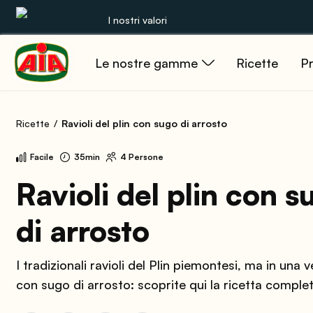
I nostri valori
Le nostre gamme
Ricette
Pr
Le nostre gamme
Ricette
Ricette
Ravioli del plin con sugo di arrosto
Prodotti
Facile
35min
4 Persone
Guide
Ravioli del plin con s
di arrosto
Concorsi
Mondo AIA
I tradizionali ravioli del Plin piemontesi, ma in una 
con sugo di arrosto: scoprite qui la ricetta complet