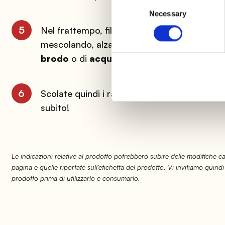
Consent
Necessary
Selection
5
Nel frattempo, filtrate il sugo della carne e
mescolando, alzate leggermente la fiamma: s
brodo
o di
acqua di cottura
dei ravioli.
6
Scolate quindi i ravioli e trasferiteli in padel
subito!
Le indicazioni relative al prodotto potrebbero subire delle modifiche 
pagina e quelle riportate sull'etichetta del prodotto. Vi invitiamo quindi
prodotto prima di utilizzarlo e consumarlo.