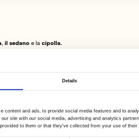
a
,
il sedano
e la
cipolla
.
 2 cm e rosolatele in padella con un filo di
olio
Details
ggiungete le
verdure
,
coprite
e cuocete per
15 minut
a e avendo cura di girare spesso le fette.
e content and ads, to provide social media features and to analy
 our site with our social media, advertising and analytics partn
 provided to them or that they’ve collected from your use of their
ll
dalla padella e tenetele da parte. Ora potete cuoc