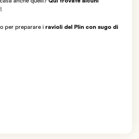
n casa anche quelli?
Qui trovate alcuni
a
!
to per preparare i
ravioli del Plin con sugo di