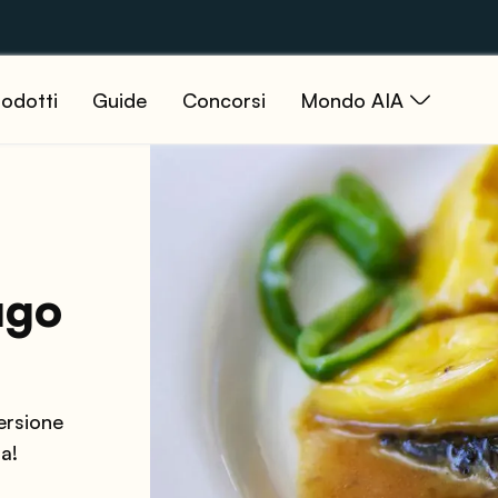
odotti
Guide
Concorsi
Mondo AIA
ugo
versione
a!