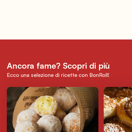
Ancora fame? Scopri di più
Ecco una selezione di ricette con BonRoll!