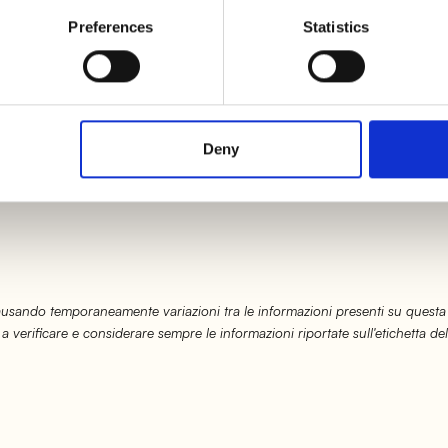
Preferences
Statistics
liminando le verdure, aggiungete un cucchiaino di
farin
e necessario, allungate la salsa con ancora un po’ di
Deny
la, facendoli insaporire nel
sugo di BonRoll
: serviteli
causando temporaneamente variazioni tra le informazioni presenti su questa
 a verificare e considerare sempre le informazioni riportate sull'etichetta del