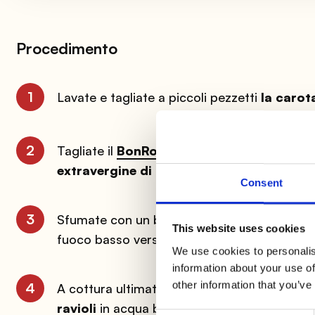
Procedimento
1
Lavate e tagliate a piccoli pezzetti
la carot
2
Tagliate il
BonRoll Classico
a fette di circa
extravergine di oliva
, un minuto per lato.
Consent
3
Sfumate con un bicchiere di
vino bianco
, a
This website uses cookies
fuoco basso versando poco
brodo
alla volt
We use cookies to personalis
information about your use of
other information that you’ve
4
A cottura ultimata, togliete le fette di
BonRo
ravioli
in acqua bollente salata.