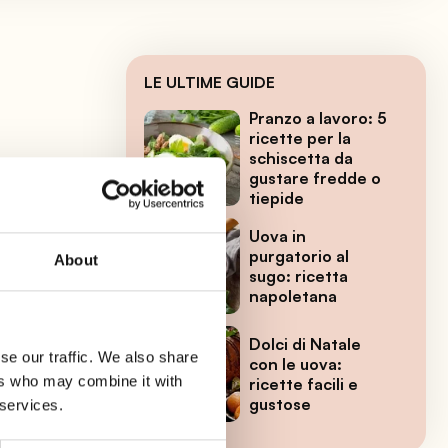
LE ULTIME GUIDE
Pranzo a lavoro: 5
ricette per la
schiscetta da
gustare fredde o
tiepide
Uova in
purgatorio al
About
sugo: ricetta
napoletana
i
a
Dolci di Natale
se our traffic. We also share
con le uova:
ers who may combine it with
ricette facili e
gustose
 services.
ere
i