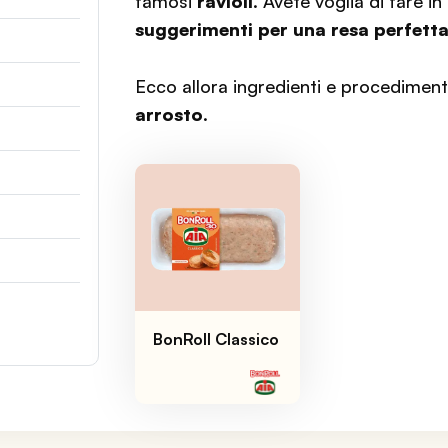
famosi
ravioli
. Avete voglia di fare i
suggerimenti per una resa perfett
Ecco allora ingredienti e procedimen
arrosto
.
BonRoll Classico