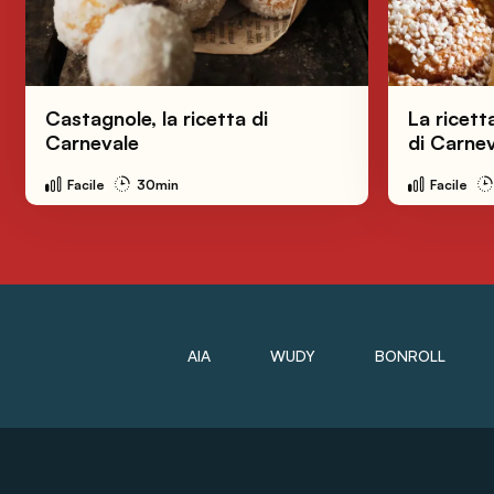
Castagnole, la ricetta di
La ricetta
Carnevale
di Carne
Facile
30min
Facile
AIA
WUDY
BONROLL