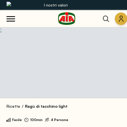
I nostri valori
Le nostre gamme
Ricette
Prodotti
Guide
Concorsi
Mondo AIA
Ricette
Ragù di tacchino light
Facile
100min
4 Persone