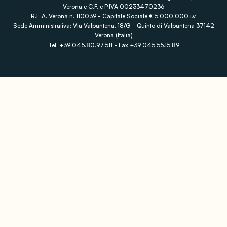
Verona e C.F. e P.IVA 00233470236
R.E.A. Verona n. 110039 - Capitale Sociale € 5.000.000 i.v.
Sede Amministrativa: Via Valpantena, 18/G - Quinto di Valpantena 37142
Verona (Italia)
Tel. +39 045.80.97.511 - Fax +39 045.55.15.89