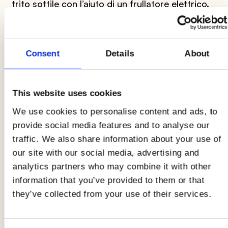
trito sottile con l’aiuto di un frullatore elettrico.
Preparate ora i vostri gli aromi: in una
garza
sterile riunite la salvia
, il rosmarino, l’alloro e lo
spicchio di aglio. Saldate l’estremità della garza
Consent
Details
About
con un cordoncino da cucina.
This website uses cookies
2
We use cookies to personalise content and ads, to
Rosolate la carne tritata in una casseruola
provide social media features and to analyse our
molto calda
, avendo cura di sgranare il
traffic. We also share information about your use of
macinato con un cucchiaio di legno e di
our site with our social media, advertising and
mantenere una fiamma sostenuta.
analytics partners who may combine it with other
information that you’ve provided to them or that
3
they’ve collected from your use of their services.
Unite il
concentrato di pomodoro
, il trito di