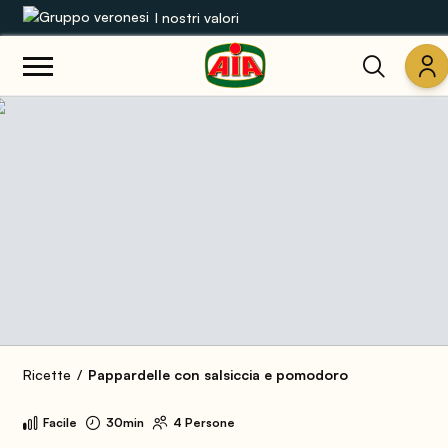
I nostri valori
Le nostre gamme
Ricette
Prodotti
Guide
Concorsi
Mondo AIA
Ricette
Pappardelle con salsiccia e pomodoro
Facile
30min
4 Persone