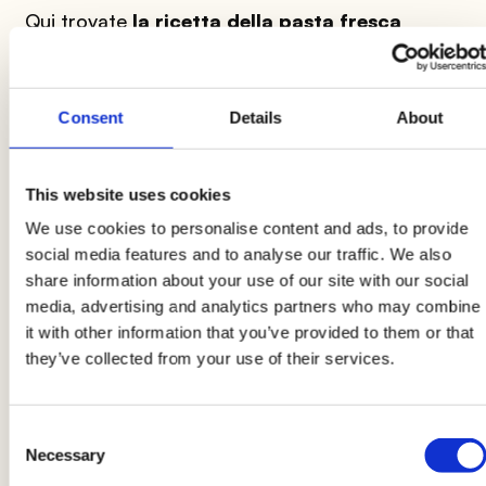
Qui trovate
la ricetta della pasta fresca
all’uovo
, non dovrete fare altro che stendere la
pasta molto sottile e tagliarla a
strisce lunghe
30 cm e larghe 3 cm
.
Consent
Details
About
2
This website uses cookies
We use cookies to personalise content and ads, to provide
Tagliate finemente lo scalogno
e fatelo
social media features and to analyse our traffic. We also
imbiondire con un filo d’olio in un’ampia padella.
share information about your use of our site with our social
Nel frattempo tagliate la salsiccia a rondelle e
media, advertising and analytics partners who may combine
aggiungetela in padella
. Rosolate bene la
it with other information that you’ve provided to them or that
salsiccia e unite il
peperoncino
(se vi piace) e i
they’ve collected from your use of their services.
pomodori pelati semplicemente schiacciati con
le mani. I pomodori così tagliati daranno al
Consent
vostro piatto un
carattere deciso, rustico e
Necessary
Selection
ancora più gustoso.