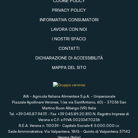
COOKIE POLICY
PRIVACY POLICY
INFORMATIVA CONSUMATORI
LAVORA CON NOI
I NOSTRI SPACCI
CONTATTI
DICHIARAZIONE DI ACCESSIBILITÀ
MAPPA DEL SITO
AIA - Agricola Italiana Alimentare S.p.A. - Unipersonale
Piazzale Apollinare Veronesi, 1 (ex via Sant'Antonio, 60) - 37036 San
Martino Buon Albergo (VR) Italia
Tel. +39 045.87.94.111 - Fax +39 045.89.20.810 N. Registro Imprese di
Verona e C.F. e P.IVA 00233470236
R.E.A. Verona n. 110039 - Capitale Sociale € 5.000.000 i.v.
Sede Amministrativa: Via Valpantena, 18/G - Quinto di Valpantena 37142
Verona (Italia)