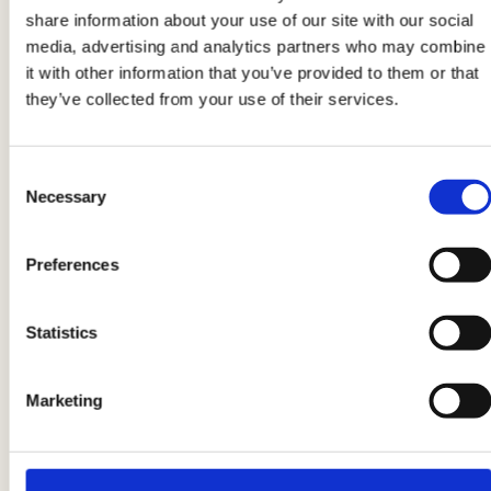
share information about your use of our site with our social
Coprite con due fette di panettone salato, poi
media, advertising and analytics partners who may combine
spalmate uno strato di
salsa verde
(
ecco la
it with other information that you’ve provided to them or that
ricetta completa
) e unite il
salmone
they’ve collected from your use of their services.
affumicato
tagliato a listarelle. Coprite con
altre due fette di panettone salato.
Consent
Necessary
Selection
3
Preferences
Adesso spalmate uno strato composto da
gamberetti
,
salsa cocktail
ed
erba cipollina
.
Statistics
Coprite con due fette di panettone e spalmate
con un ultimo strato di
paté di olive e
formaggio spalmabile
. Terminate con l’ultima
Marketing
fetta, che fungerà da coperchio.