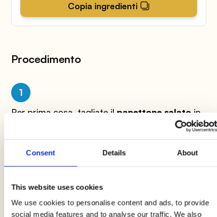
Copia ingredienti
Procedimento
1
Per prima cosa, tagliate il
panettone salato
in
strati orizzontali e iniziate a farcirlo partendo
dalla base. Sulla prima fetta, spalmate uno
strato di
salsa tartara
(
ecco la ricetta per la
Consent
Details
About
salsa fatta in casa
) e aggiungete il
Prosciutto
Cotto di Suino aeQuilibrium AIA
.
This website uses cookies
We use cookies to personalise content and ads, to provide
2
social media features and to analyse our traffic. We also