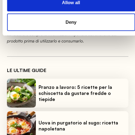
Allow all
Le indicazioni relative al prodotto potrebbero subire delle
modifiche causando temporaneamente variazioni tra le
informazioni presenti su questa pagina e quelle riportate
Deny
sull'etichetta del prodotto. Vi invitiamo quindi a verificare e
considerare sempre le informazioni riportate sull'etichetta del
prodotto prima di utilizzarlo e consumarlo.
LE ULTIME GUIDE
Pranzo a lavoro: 5 ricette per la
schiscetta da gustare fredde o
tiepide
Uova in purgatorio al sugo: ricetta
napoletana