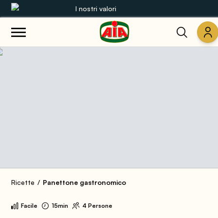
I nostri valori
Le nostre gamme
Ricette
Prodotti
Guide
Concorsi
Mondo AIA
Ricette
Panettone gastronomico
Facile
15min
4 Persone