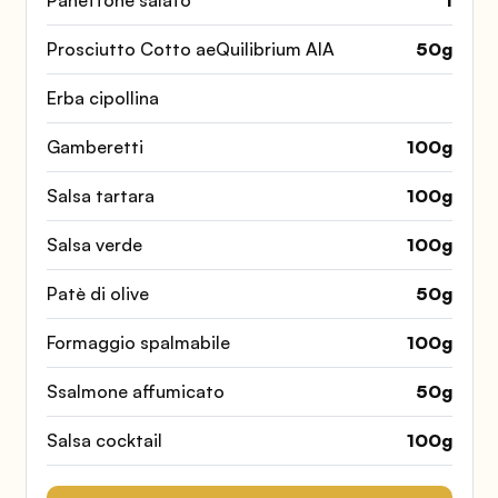
Panettone salato
1
Prosciutto Cotto aeQuilibrium AIA
50
g
Erba cipollina
Gamberetti
100
g
Salsa tartara
100
g
Salsa verde
100
g
Patè di olive
50
g
Formaggio spalmabile
100
g
Ssalmone affumicato
50
g
Salsa cocktail
100
g