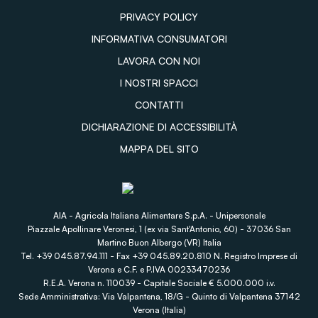
PRIVACY POLICY
INFORMATIVA CONSUMATORI
LAVORA CON NOI
I NOSTRI SPACCI
CONTATTI
DICHIARAZIONE DI ACCESSIBILITÀ
MAPPA DEL SITO
AIA - Agricola Italiana Alimentare S.p.A. - Unipersonale
Piazzale Apollinare Veronesi, 1 (ex via Sant'Antonio, 60) - 37036 San
Martino Buon Albergo (VR) Italia
Tel. +39 045.87.94.111 - Fax +39 045.89.20.810 N. Registro Imprese di
Verona e C.F. e P.IVA 00233470236
R.E.A. Verona n. 110039 - Capitale Sociale € 5.000.000 i.v.
Sede Amministrativa: Via Valpantena, 18/G - Quinto di Valpantena 37142
Verona (Italia)