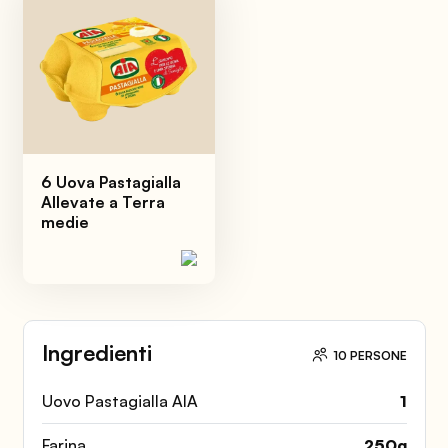
6 Uova Pastagialla
Allevate a Terra
medie
Ingredienti
10 PERSONE
Uovo Pastagialla AIA
1
Farina
250
g