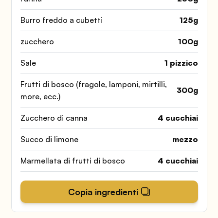
Burro freddo a cubetti
125
g
zucchero
100
g
Sale
1
pizzico
Frutti di bosco (fragole, lamponi, mirtilli,
300
g
more, ecc.)
Zucchero di canna
4
cucchiai
Succo di limone
mezzo
Marmellata di frutti di bosco
4
cucchiai
Copia ingredienti