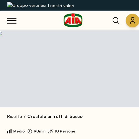
I nostri valori
Le nostre gamme
Ricette
Prodotti
Guide
Concorsi
Mondo AIA
Ricette
Crostata ai frutti di bosco
Medio
90min
10 Persone