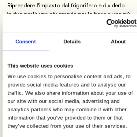
Riprendere l'impasto dal frigorifero e dividerlo
in due parti: una più grande per la base e una più
piccola per le striscioline di copertura.
Consent
Details
About
6
Con un matterello stendere la parte più grande
dell'impasto su una superficie infarinata fino a
This website uses cookies
ottenere uno spessore di circa 3-4 mm.
We use cookies to personalise content and ads, to
provide social media features and to analyse our
traffic. We also share information about your use of
7
our site with our social media, advertising and
Trasferire l'impasto in una teglia per crostate di
analytics partners who may combine it with other
circa 25 cm, premendo bene sui bordi.
information that you’ve provided to them or that
they’ve collected from your use of their services.
8