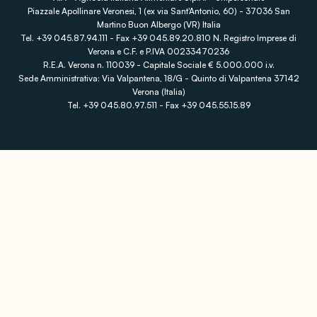
Piazzale Apollinare Veronesi, 1 (ex via Sant'Antonio, 60) - 37036 San
Martino Buon Albergo (VR) Italia
Tel. +39 045.87.94.111 - Fax +39 045.89.20.810 N. Registro Imprese di
Verona e C.F. e P.IVA 00233470236
R.E.A. Verona n. 110039 - Capitale Sociale € 5.000.000 i.v.
Sede Amministrativa: Via Valpantena, 18/G - Quinto di Valpantena 37142
Verona (Italia)
Tel. +39 045.80.97.511 - Fax +39 045.55.15.89