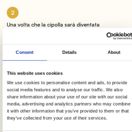
2
Una volta che la cipolla sarà diventata
trasparente,
aggiungete la passata di
pomodoro
e regolate di sale e di pepe.
Fate
cuocere il sugo a fuoco lento
coprendo il
Consent
Details
About
tegame con un coperchio.
This website uses cookies
3
We use cookies to personalise content and ads, to provide
Tagliate la salsiccia a bocconcini e tuffatela
social media features and to analyse our traffic. We also
share information about your use of our site with our social
nella salsa di pomodoro.
Proseguite la cottura
media, advertising and analytics partners who may combine
per circa 30/40 minuti
per insaporire al
it with other information that you’ve provided to them or that
massimo il sugo.
they’ve collected from your use of their services.