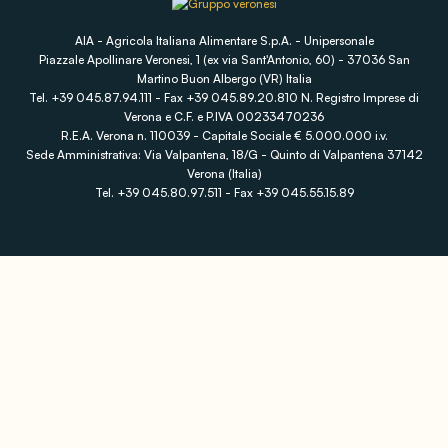
AIA - Agricola Italiana Alimentare S.p.A. - Unipersonale
Piazzale Apollinare Veronesi, 1 (ex via Sant'Antonio, 60) - 37036 San
Martino Buon Albergo (VR) Italia
Tel. +39 045.87.94.111 - Fax +39 045.89.20.810 N. Registro Imprese di
Verona e C.F. e P.IVA 00233470236
R.E.A. Verona n. 110039 - Capitale Sociale € 5.000.000 i.v.
Sede Amministrativa: Via Valpantena, 18/G - Quinto di Valpantena 37142
Verona (Italia)
Tel. +39 045.80.97.511 - Fax +39 045.55.15.89