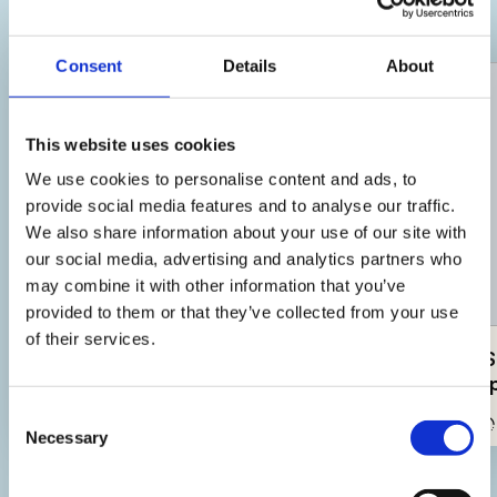
di ricette per semplificarti la vita in cucina!
Consent
Details
About
This website uses cookies
We use cookies to personalise content and ads, to
provide social media features and to analyse our traffic.
We also share information about your use of our site with
our social media, advertising and analytics partners who
may combine it with other information that you’ve
provided to them or that they’ve collected from your use
of their services.
Insalata tiepida con Fior di Gusto
Natural S
e finferli
Gusto e p
Consent
Facile
20min
Facile
Necessary
Selection