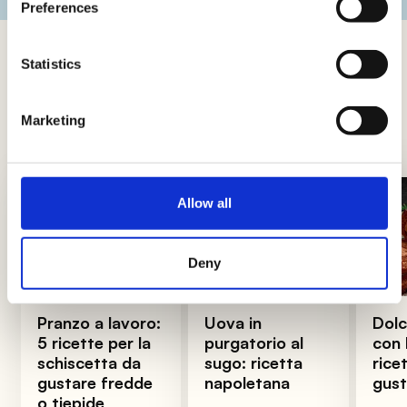
Preferences
Statistics
Trucchi e consigli
Novità, approfondimenti e trucchi per diventare
Marketing
Re e Regine dei fornelli
Allow all
Deny
Pranzo a lavoro:
Uova in
Dolc
5 ricette per la
purgatorio al
con 
schiscetta da
sugo: ricetta
ricet
gustare fredde
napoletana
gus
o tiepide