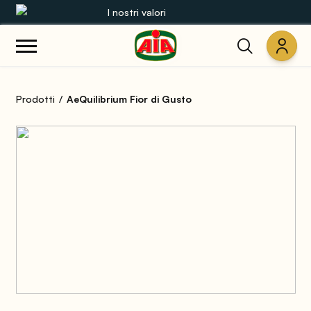
I nostri valori
Le nostre gamme
Prodotti
AeQuilibrium Fior di Gusto
Ricette
Prodotti
Guide
Concorsi
Mondo AIA