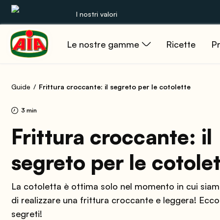
I nostri valori
Le nostre gamme
Ricette
Pr
Le nostre gamme
Ricette
Guide
Frittura croccante: il segreto per le cotolette
Prodotti
3 min
Guide
Frittura croccante: il
segreto per le cotole
Concorsi
Mondo AIA
La cotoletta è ottima solo nel momento in cui siam
di realizzare una frittura croccante e leggera! Ecco 
segreti!