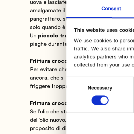
uova e lasciatela riposare per dieci minut
Consent
amalgamate il pangrattato con il formaggi
pangrattato, schiacciando bene entrambi i l
solo quando è bollente mettete la carne a 
This website uses cooki
Un
piccolo
trucco
è quello di incidere la
We use cookies to person
pieghe durante la cottura e per aiutare l
traffic. We also share in
analytics partners who ma
Frittura croccante: la quantità
collected from your use o
Per evitare che le fette di carne si attacc
ancora, che si abbassi la temperatura dell
Consent
friggere troppe cotolette alla volta (in ba
Selection
Necessary
Frittura croccante: non rifriggete
Se l’olio che state usando per friggere le 
dell’olio nuovo. Mai rifriggere l’olio, per e
proposito di disastri culinari non perdet