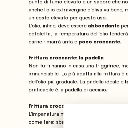
punto di fumo elevato e un sapore che non
anche l’olio extravergine d’oliva va bene,
un costo elevato per questo uso.
L’olio, infine, deve essere
abbondante
per
cotoletta, la temperatura dell’olio tender
carne rimarrà unta e
poco croccante
.
Frittura croccante: la padella
Non tutti hanno in casa una friggitrice, m
irrinunciabile. La più adatta alla frittura
dell’olio più graduale. La padella ideale è
l
praticabile è la padella di acciaio.
Frittura croccante: l’impanatura
L'impanatura migliore si ottiene usando 
come fare: sbattete le uova con un po' di