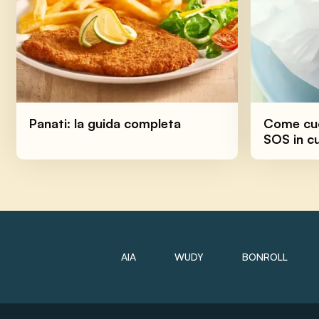
Panati: la guida completa
Come cuo
SOS in c
AIA
WUDY
BONROLL