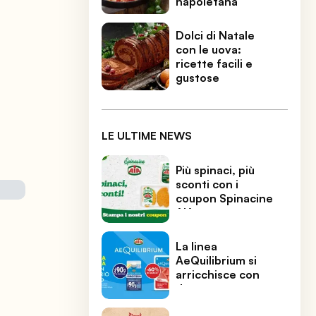
napoletana
Dolci di Natale
con le uova:
ricette facili e
gustose
LE ULTIME NEWS
Più spinaci, più
sconti con i
coupon Spinacine
AIA
La linea
AeQuilibrium si
arricchisce con
due gustose
novità.