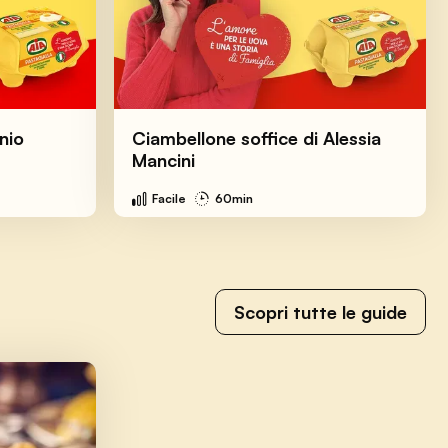
nio
Ciambellone soffice di Alessia
Mancini
Facile
60min
Scopri tutte le guide