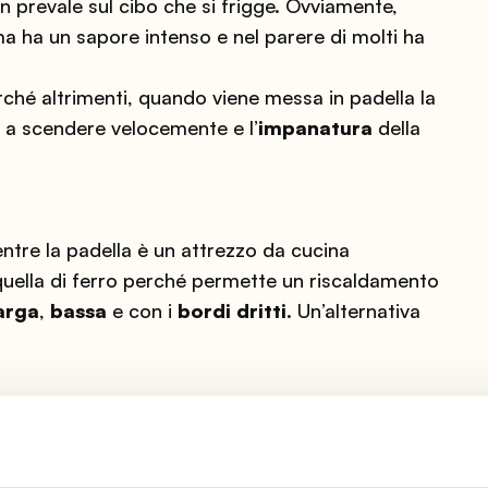
 prevale sul cibo che si frigge. Ovviamente,
 ma ha un sapore intenso e nel parere di molti ha
ché altrimenti, quando viene messa in padella la
à a scendere velocemente e l’
impanatura
della
entre la padella è un attrezzo da cucina
 è quella di ferro perché permette un riscaldamento
arga
,
bassa
e con i
bordi dritti
. Un’alternativa
uova, pangrattato e parmigiano grattugiato. Ecco
 sale, pepe e prezzemolo. Bagnate la carne nelle