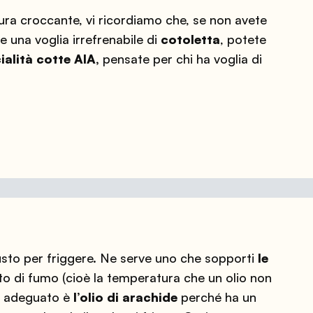
ittura croccante, vi ricordiamo che, se non avete
 una voglia irrefrenabile di
cotoletta
, potete
ialità cotte AIA,
pensate per chi ha voglia di
iusto per friggere. Ne serve uno che sopporti
le
o di fumo (cioè la temperatura che un olio non
iù adeguato è
l’olio di arachide
perché ha un