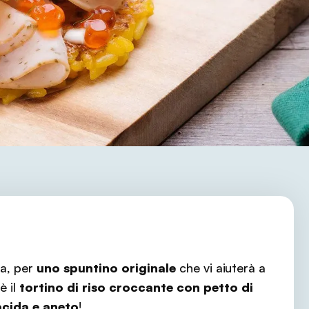
ma, per
uno spuntino originale
che vi aiuterà a
 è il
tortino di riso croccante con petto di
acida e aneto
!