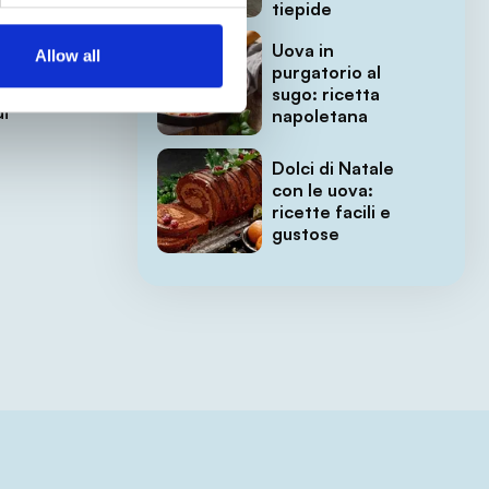
tiepide
lle
Uova in
Allow all
purgatorio al
di
sugo: ricetta
i
napoletana
Dolci di Natale
con le uova:
ricette facili e
gustose