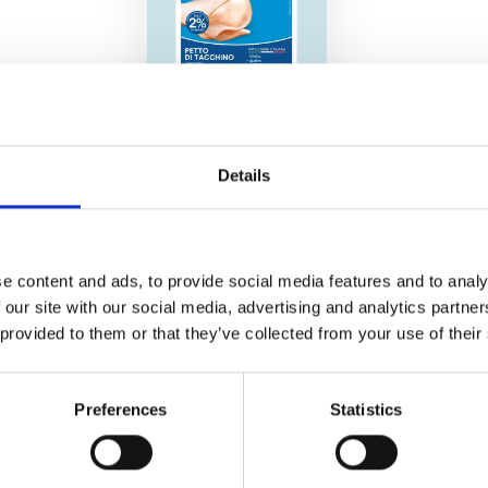
AeQuilibrium&M
e Petto di
Tacchino
Details
e content and ads, to provide social media features and to analy
 our site with our social media, advertising and analytics partn
 provided to them or that they’ve collected from your use of their
Preferences
Statistics
lo zafferano. Una volta pronto, lasciatelo raffreddare 
otola con un l’uovo e il Parmigiano Reggiano grattugi