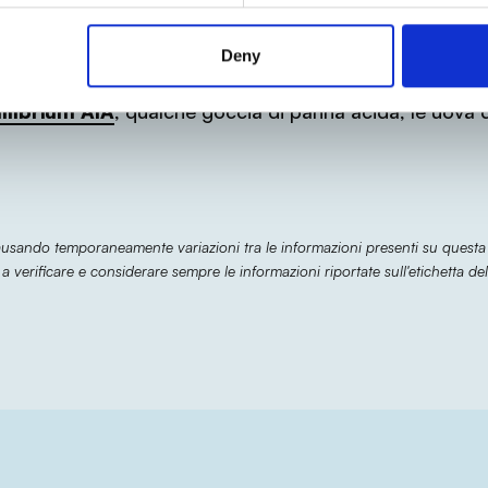
dellino con una noce di burro e fate cuocere le fritte
Deny
o componete il vostro spuntino adagiando sul tortino 
ilibrium AIA
, qualche goccia di panna acida, le uova d
causando temporaneamente variazioni tra le informazioni presenti su questa
 a verificare e considerare sempre le informazioni riportate sull'etichetta del