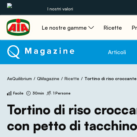
I nostri valori
Le nostre gamme
Ricette
Pr
Le nostre gamme
Ricette
Articoli
Prodotti
AeQuilibrium
QMagazine
Ricette
Tortino di riso croccante con pe
Guide
Facile
30min
1 Persone
Concorsi
Tortino di riso crocc
Mondo AIA
con petto di tacchin