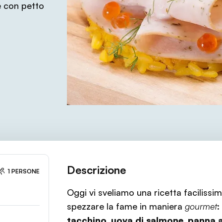
e con petto
Descrizione
1 PERSONE
Oggi vi sveliamo una ricetta facilissi
spezzare la fame in maniera
gourmet
:
tacchino, uova di salmone, panna 