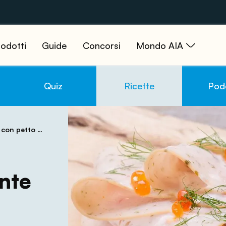
odotti
Guide
Concorsi
Mondo AIA
Quiz
Ricette
Pod
tto di tacchino
ante
o