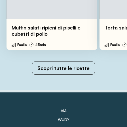
Muffin salati ripieni di piselli e
Torta sal
cubetti di pollo
Facile
45min
Facile
Scopri tutte le ricette
AIA
WUDY