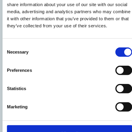
share information about your use of our site with our social
2
media, advertising and analytics partners who may combine
In una terrina capiente, montate le
uova
con il
it with other information that you’ve provided to them or that
they’ve collected from your use of their services.
sale
e il
pepe
fino a farle diventare spumose;
aggiungete a filo il latte e l’olio continuando a
sbattere. Unite quindi la
farina setacciata e il
Consent
lievito
.
Necessary
Selection
Preferences
3
Mescolate bene per amalgamare tutti gli
Statistics
ingredienti e unite al composto le olive, i
formaggi e il petto di tacchino tagliati in
Marketing
precedenza. Versate il composto ottenuto in
uno stampo da plumcake precedentemente
imburrato e infarinato.