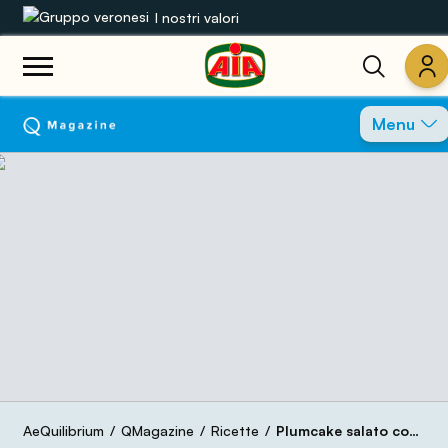
I nostri valori
Le nostre gamme
Menu
Ricette
Prodotti
Guide
Concorsi
Mondo AIA
AeQuilibrium
QMagazine
Ricette
Plumcake salato con petto di tacchino e formaggio