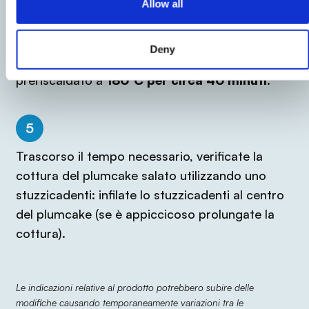
Allow all
4
Deny
Infornate il
plumcake salato
nel forno
preriscaldato a
180°C per circa 40 minuti
.
5
Trascorso il tempo necessario, verificate la
cottura del plumcake salato utilizzando uno
stuzzicadenti: infilate lo stuzzicadenti al centro
del plumcake (se è appiccicoso prolungate la
cottura).
Le indicazioni relative al prodotto potrebbero subire delle
modifiche causando temporaneamente variazioni tra le