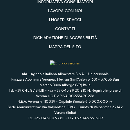
INFORMATIVA CONSUMATORI
LAVORA CON NOI
I NOSTRI SPACCI
CONTATTI
DICHIARAZIONE DI ACCESSIBILITÀ
MAPPA DEL SITO
AIA - Agricola Italiana Alimentare S.p.A. - Unipersonale
Piazzale Apollinare Veronesi, 1 (ex via Sant'Antonio, 60) - 37036 San
Martino Buon Albergo (VR) Italia
Tel. +39 045.87.94.111 - Fax +39 045.89.20.810 N. Registro Imprese di
Verona e C.F. e P.IVA 00233470236
R.E.A. Verona n. 110039 - Capitale Sociale € 5.000.000 i.v.
Sede Amministrativa: Via Valpantena, 18/G - Quinto di Valpantena 37142
Verona (Italia)
Tel. +39 045.80.97.511 - Fax +39 045.55.15.89