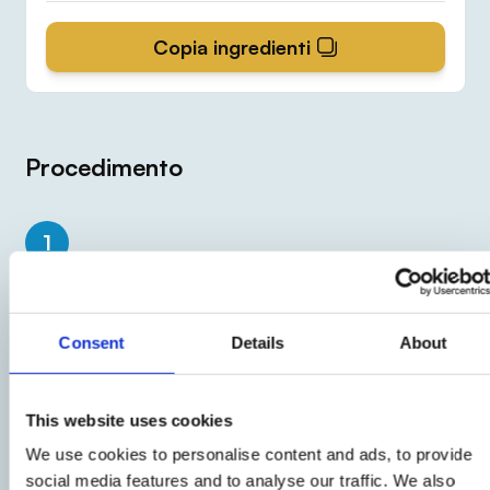
Copia ingredienti
Procedimento
1
Iniziate dalla preparazione del
ripieno
: tagliate il
Trancetto di Petto di Tacchino
aeQuilibrium
Consent
Details
About
a dadini e, con lui, anche il
formaggio
,
cercando di formare dei piccoli cubetti di
uguale misura. Tagliate anche le
olive verdi
a
This website uses cookies
pezzetti.
We use cookies to personalise content and ads, to provide
social media features and to analyse our traffic. We also