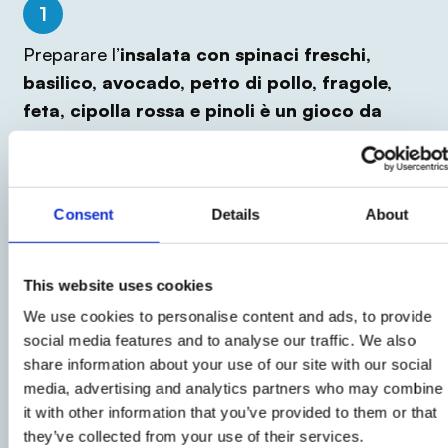
1
Preparare l’
insalata con spinaci freschi,
basilico, avocado, petto di pollo, fragole,
feta, cipolla rossa e pinoli è un gioco da
ragazzi
.
2
Consent
Details
About
Lavate le foglie di spinaci freschi e le fragole
che taglierete a metà.
This website uses cookies
We use cookies to personalise content and ads, to provide
social media features and to analyse our traffic. We also
3
share information about your use of our site with our social
Pulite l’avocado
, provatelo del nocciolo e
media, advertising and analytics partners who may combine
tagliate la polpa a cubetti. Tagliate anche metà
it with other information that you’ve provided to them or that
they’ve collected from your use of their services.
cipolla a rondelle sottili e la feta a cubetti.