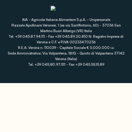
AIA - Agricola Italiana Alimentare S.p.A. - Unipersonale
Piazzale Apollinare Veronesi, 1 (ex via Sant'Antonio, 60) - 37036 San
Martino Buon Albergo (VR) Italia
Tel. +39 045.87.94.111 - Fax +39 045.89.20.810 N. Registro Imprese di
Verona e C.F. e P.IVA 00233470236
R.E.A. Verona n. 110039 - Capitale Sociale € 5.000.000 i.v.
Sede Amministrativa: Via Valpantena, 18/G - Quinto di Valpantena 37142
Verona (Italia)
Tel. +39 045.80.97.511 - Fax +39 045.55.15.89