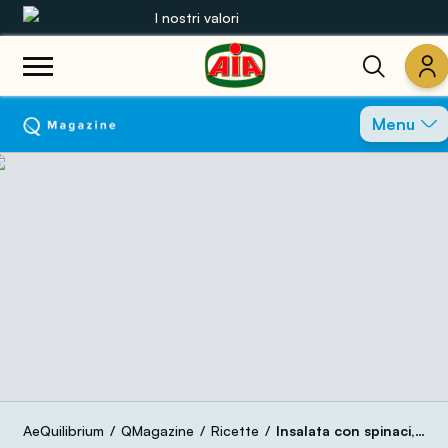
I nostri valori
Le nostre gamme
Menu
Ricette
Prodotti
Guide
Concorsi
Mondo AIA
AeQuilibrium
QMagazine
Ricette
Insalata con spinaci, avocado, petto di pollo e fragole