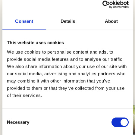
Consent
Details
About
Knusprige Würstchen- und
Taleggio-Taschen
This website uses cookies
Einfach
20Min.
We use cookies to personalise content and ads, to
provide social media features and to analyse our traffic.
We also share information about your use of our site with
Tipps und Ratschläge
our social media, advertising and analytics partners who
may combine it with other information that you’ve
Neuigkeiten, Einblicke und Tricks, um Könige
provided to them or that they’ve collected from your use
und Königinnen der Küche zu werden
of their services.
Consent
Necessary
Selection