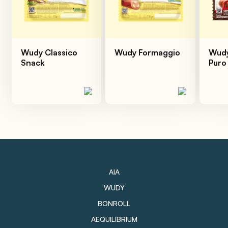
Wudy Classico
Wudy Formaggio
Wudy
Snack
Puro
AIA
WUDY
BONROLL
AEQUILIBRIUM