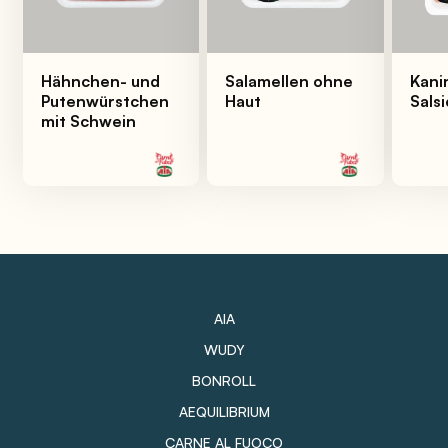
Hähnchen- und
Salamellen ohne
Kani
Putenwürstchen
Haut
Sals
mit Schwein
AIA
WUDY
BONROLL
AEQUILIBRIUM
CARNE AL FUOCO