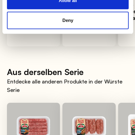
Allow all
Wie man
Gurken: Wie
Wie
Risotto perfekt
man sie
Übe
cremig macht
auswählt, kocht
orga
Deny
und aufbewahrt
Aus derselben Serie
Entdecke alle anderen Produkte in der Würste
Serie