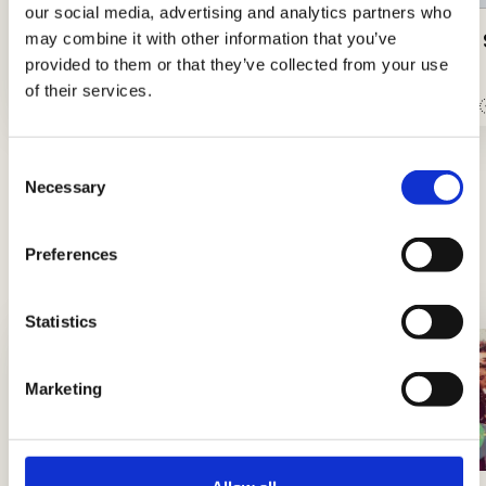
our social media, advertising and analytics partners who
Luganega mit Lorbeer und
Wurst in
may combine it with other information that you’ve
Rotwein
provided to them or that they’ve collected from your use
of their services.
Einfach
35Min.
Einfach
Consent
Necessary
Selection
Tipps und Ratschläge
Neuigkeiten, Einblicke und Tricks, um Könige
Preferences
und Königinnen der Küche zu werden
Statistics
Marketing