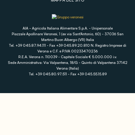
AIA - Agricola Italiana Alimentare S.p.A. - Unipersonale
Piazzale Apollinare Veronesi, 1 (ex via Sant'Antonio, 60) - 37036 San
Martino Buon Albergo (VR) Italia
Tel. +39 045.87.94.111 - Fax +39 045.89.20.810 N. Registro Imprese di
Verona e C.F. e P.IVA 00233470236
R.E.A. Verona n. 110039 - Capitale Sociale € 5.000.000 i.v.
Sede Amministrativa: Via Valpantena, 18/G - Quinto di Valpantena 37142
Verona (Italia)
Tel. +39 045.80.97.511 - Fax +39 045.55.15.89