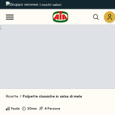
I nostri valori
Le nostre gamme
Ricette
Prodotti
Guide
Concorsi
Mondo AIA
Ricette
Polpette classiche in salsa di mele
Facile
20min
4 Persone