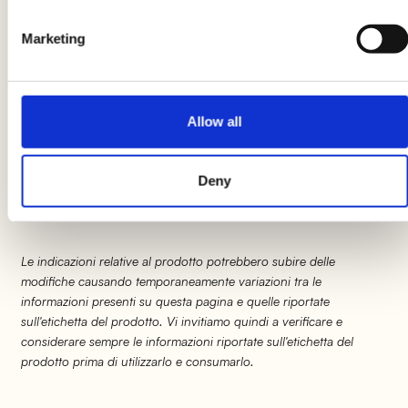
Marketing
3
La ricetta delle
polpette in salsa di mele
diventa ora ancora più facile: in un altro tegame,
Allow all
unto di un filo di olio, fate cuocere le polpette
facendole saltare spesso. Basteranno 10 minuti
Deny
perché le polpette siano pronte.
Le indicazioni relative al prodotto potrebbero subire delle
modifiche causando temporaneamente variazioni tra le
informazioni presenti su questa pagina e quelle riportate
sull'etichetta del prodotto. Vi invitiamo quindi a verificare e
considerare sempre le informazioni riportate sull'etichetta del
prodotto prima di utilizzarlo e consumarlo.