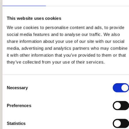
1
This website uses cookies
We use cookies to personalise content and ads, to provide
Per prima cosa
mondate le carote
, il sedano e
social media features and to analyse our traffic. We also
la cipolla e fate un
trito fine
che farete rosolare
share information about your use of our site with our social
in un tegame con due cucchiai di olio EVO.
media, advertising and analytics partners who may combine
it with other information that you’ve provided to them or that
they’ve collected from your use of their services.
2
Quando le
verdure
si saranno appassite inserite
Consent
anche la meta tagliata in piccoli pezzetti e
Necessary
Selection
privata della buccia. Lasciate appassire quindi
versate il latte e mezzo cucchiaino di curcuma.
Preferences
Lasciate cuocere a fuoco basso fino a che il
sugo non si sarà ridotto della metà. Aggiustate
Statistics
di sale, spegnete il fuoco e tenete in caldo.