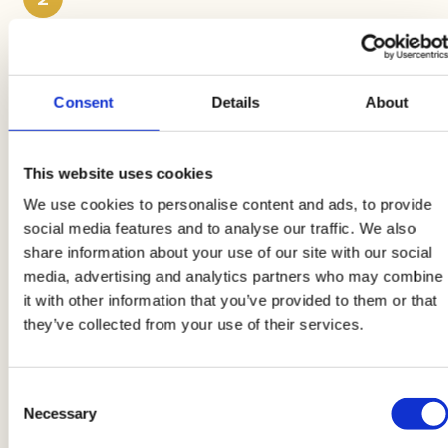
Adesso riscaldate la griglia e versateci un po' di
olio extravergine di oliva
. In una padella
antiaderente, fate scaldare una noce di
burro
e
Consent
Details
About
unite le
cipolle
così da farle saltare, fino a che
non saranno dorate e caramellate. Una volta
This website uses cookies
pronte, tenetele da parte.
We use cookies to personalise content and ads, to provide
social media features and to analyse our traffic. We also
3
share information about your use of our site with our social
media, advertising and analytics partners who may combine
Ora condite le fette di
petto di pollo AIA
con
it with other information that you’ve provided to them or that
un pizzico di
sale e pepe
e fatele grigliare per
5
they’ve collected from your use of their services.
minuti
su ciascun lato.
Consent
4
Necessary
Selection