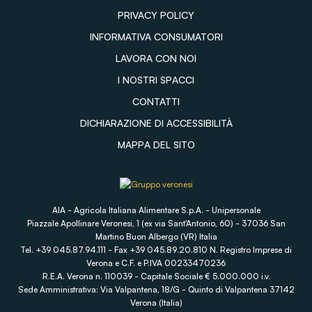
PRIVACY POLICY
INFORMATIVA CONSUMATORI
LAVORA CON NOI
I NOSTRI SPACCI
CONTATTI
DICHIARAZIONE DI ACCESSIBILITÀ
MAPPA DEL SITO
AIA - Agricola Italiana Alimentare S.p.A. - Unipersonale
Piazzale Apollinare Veronesi, 1 (ex via Sant'Antonio, 60) - 37036 San
Martino Buon Albergo (VR) Italia
Tel. +39 045.87.94.111 - Fax +39 045.89.20.810 N. Registro Imprese di
Verona e C.F. e P.IVA 00233470236
R.E.A. Verona n. 110039 - Capitale Sociale € 5.000.000 i.v.
Sede Amministrativa: Via Valpantena, 18/G - Quinto di Valpantena 37142
Verona (Italia)