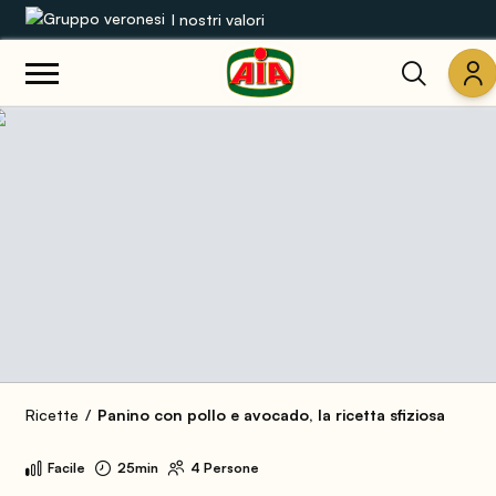
I nostri valori
Le nostre gamme
Ricette
Prodotti
Guide
Concorsi
Mondo AIA
Ricette
Panino con pollo e avocado, la ricetta sfiziosa
Facile
25min
4 Persone