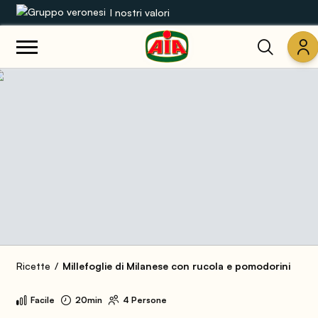
I nostri valori
Le nostre gamme
Ricette
Prodotti
Guide
Concorsi
Mondo AIA
Ricette
Millefoglie di Milanese con rucola e pomodorini
Facile
20min
4 Persone