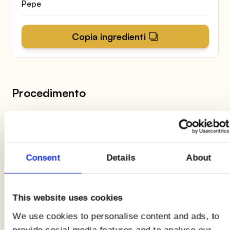
Pepe
Copia ingredienti
Procedimento
1
Cuocete
La Milanese
in forno preriscaldato per
Consent
Details
About
8 minuti a 180°C
. Nel frattempo, grattugiate il
cetriolo e unitelo allo yogurt greco, aggiungete il
succo di limone, l’olio e un pizzico di sale. Unite
This website uses cookies
l’aneto alla salsa. Lavate la rucola e i
We use cookies to personalise content and ads, to
pomodorini. Tagliate questi ultimi a spicchi e