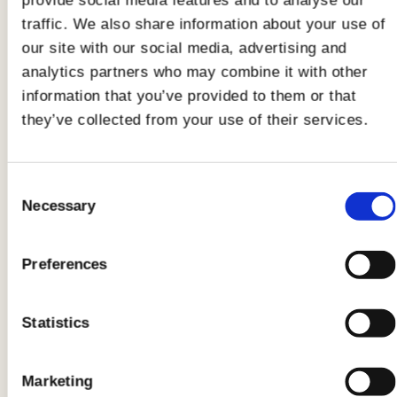
provide social media features and to analyse our
condite tutto con pochissimo olio e un pizzico
traffic. We also share information about your use of
di sale.
our site with our social media, advertising and
analytics partners who may combine it with other
2
information that you’ve provided to them or that
they’ve collected from your use of their services.
Componete la millefoglie con il seguente ordine:
La Milanese
(tagliata con coppapasta
Consent
tondo)
Necessary
Selection
Pomodorini
Salsa tzatziki all’aneto
Preferences
Rucola
La Milanese
Statistics
Salsa tzatziki
Uova di salmone
Semi di papavero
Marketing