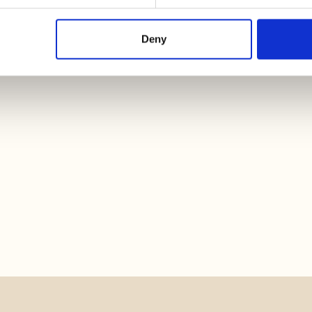
Deny
causando temporaneamente variazioni tra le informazioni presenti su questa
 a verificare e considerare sempre le informazioni riportate sull'etichetta del