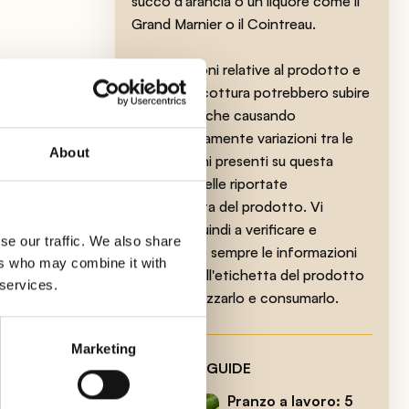
succo d'arancia o un liquore come il
Grand Marnier o il Cointreau.
a
Le indicazioni relative al prodotto e
ai tempi di cottura potrebbero subire
delle modifiche causando
temporaneamente variazioni tra le
About
informazioni presenti su questa
pagina e quelle riportate
sull'etichetta del prodotto. Vi
invitiamo quindi a verificare e
le
se our traffic. We also share
considerare sempre le informazioni
ers who may combine it with
riportate sull'etichetta del prodotto
 services.
prima di utilizzarlo e consumarlo.
e
Marketing
LE ULTIME GUIDE
Pranzo a lavoro: 5