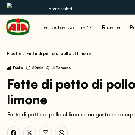
I nostri valori
Le nostre gamme
Ricette
Pr
Le nostre gamme
Ricette
Ricette
Fette di petto di pollo al limone
Prodotti
Facile
20min
4 Persone
Guide
Fette di petto di pollo
limone
Concorsi
Mondo AIA
Fette di petto di pollo al limone, un gusto che sor