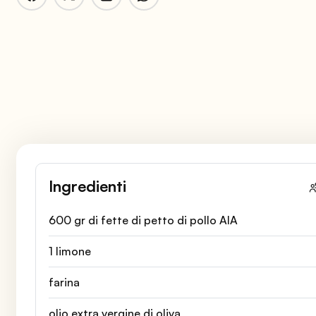
Ingredienti
600 gr di fette di petto di pollo AIA
1 limone
farina
olio extra vergine di oliva