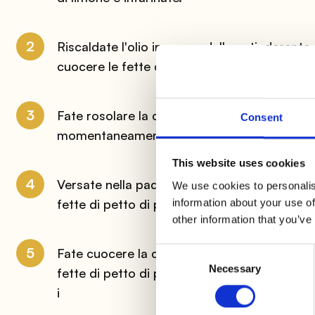
2
Riscaldate l'olio in una padella antiaderent
cuocere le fette di petto di pollo infarinate.
3
Fate rosolare la carne per qualche minuto pe
Consent
momentaneamente la carne in un piatto.
This website uses cookies
4
Versate nella padella il succo di limone e la
We use cookies to personalis
fette di petto di pollo in padella.
information about your use of
other information that you’ve
5
Fate cuocere la carne per un altro paio di mi
Consent
Necessary
Selection
fette di petto di pollo al limone con l'acco
i