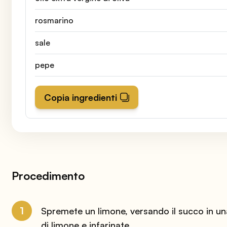
rosmarino
sale
pepe
Copia ingredienti
Procedimento
1
Spremete un limone, versando il succo in una 
di limone e infarinate.