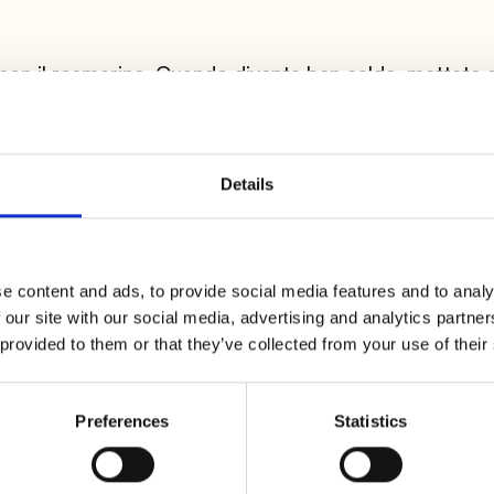
e con il rosmarino. Quando diventa ben caldo, mettete 
r ogni lato. Aggiustate di sale e pepe. Poi mettete
Details
 farina. Mescolate per ottenere una salsina e rimettete 
e content and ads, to provide social media features and to analy
 our site with our social media, advertising and analytics partn
 provided to them or that they’ve collected from your use of their
nuti, aggiungendo dell'acqua all'occorrenza. Servite l
Preferences
Statistics
mpagnamento della loro salsa.