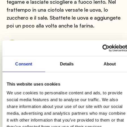
tegame e lasciate sciogliere a fuoco lento. Nel
frattempo in una ciotola versate le uova, lo
zucchero e il sale. Sbattete le uova e aggiungete
poi un poco alla volta anche la farina.
2
Continuate a sbattere in modo da eliminare
Consent
Details
About
bene ogni grumo e ottenere un composto liscio
ed omogeneo.
This website uses cookies
3
We use cookies to personalise content and ads, to provide
social media features and to analyse our traffic. We also
Aggiungete adesso il latte con il burro e
share information about your use of our site with our social
continuate a sbattere. Aggiungete infine anche il
media, advertising and analytics partners who may combine
rum. Lasciate riposare l’impasto appena
it with other information that you’ve provided to them or that
they’ve collected from your use of their services.