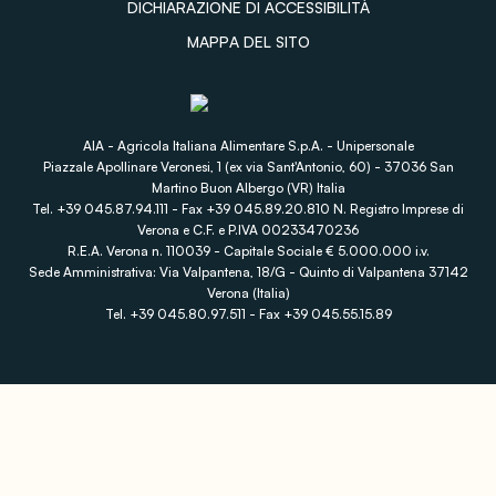
DICHIARAZIONE DI ACCESSIBILITÀ
MAPPA DEL SITO
AIA - Agricola Italiana Alimentare S.p.A. - Unipersonale
Piazzale Apollinare Veronesi, 1 (ex via Sant'Antonio, 60) - 37036 San
Martino Buon Albergo (VR) Italia
Tel. +39 045.87.94.111 - Fax +39 045.89.20.810 N. Registro Imprese di
Verona e C.F. e P.IVA 00233470236
R.E.A. Verona n. 110039 - Capitale Sociale € 5.000.000 i.v.
Sede Amministrativa: Via Valpantena, 18/G - Quinto di Valpantena 37142
Verona (Italia)
Tel. +39 045.80.97.511 - Fax +39 045.55.15.89