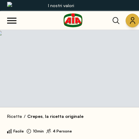
I nostri valori
Le nostre gamme
Ricette
Prodotti
Guide
Concorsi
Mondo AIA
Ricette
Crepes, la ricetta originale
Facile
10min
4 Persone