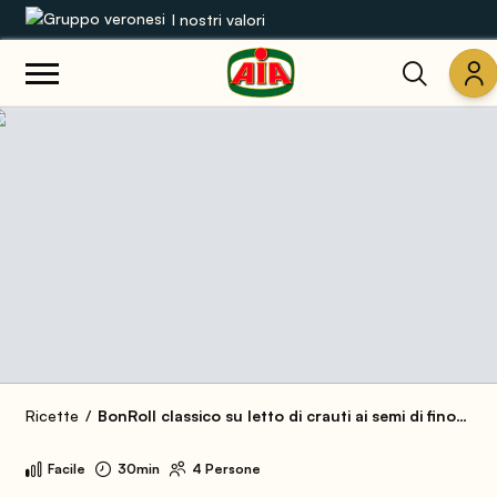
I nostri valori
Le nostre gamme
Ricette
Prodotti
Guide
Concorsi
Mondo AIA
Ricette
BonRoll classico su letto di crauti ai semi di finocchio
Facile
30min
4 Persone