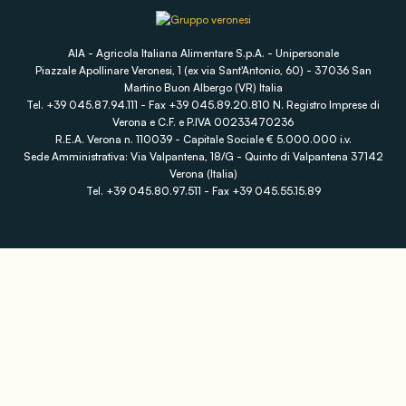
AIA - Agricola Italiana Alimentare S.p.A. - Unipersonale
Piazzale Apollinare Veronesi, 1 (ex via Sant'Antonio, 60) - 37036 San
Martino Buon Albergo (VR) Italia
Tel. +39 045.87.94.111 - Fax +39 045.89.20.810 N. Registro Imprese di
Verona e C.F. e P.IVA 00233470236
R.E.A. Verona n. 110039 - Capitale Sociale € 5.000.000 i.v.
Sede Amministrativa: Via Valpantena, 18/G - Quinto di Valpantena 37142
Verona (Italia)
Tel. +39 045.80.97.511 - Fax +39 045.55.15.89