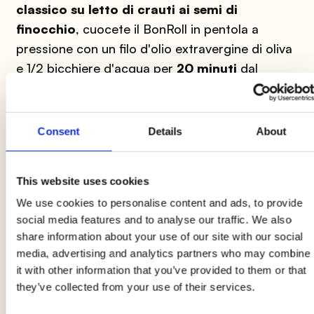
classico su letto di crauti ai semi di
finocchio
, cuocete il BonRoll in pentola a
pressione con un filo d'olio extravergine di oliva
e 1/2 bicchiere d'acqua per
20 minuti
dal
fischio.
Consent
Details
About
2
Nel frattempo
tritate finemente lo scalogno
e
This website uses cookies
fatelo soffriffere in un'ampia padella,
unite i
crauti
, abbassate il fuoco e fateli
stufare
We use cookies to personalise content and ads, to provide
social media features and to analyse our traffic. We also
regolando di
sale
e di
pepe
dopo aver aggiunto
share information about your use of our site with our social
i
semi di finocchio
.
media, advertising and analytics partners who may combine
it with other information that you’ve provided to them or that
they’ve collected from your use of their services.
3