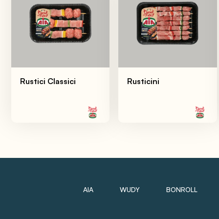
Rustici Classici
Rusticini
AIA
WUDY
BONROLL