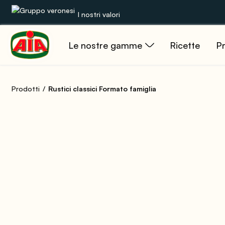
I nostri valori
Le nostre gamme
Ricette
Pr
Le nostre gamme
Ricette
Prodotti
Rustici classici Formato famiglia
Prodotti
Guide
Concorsi
Mondo AIA