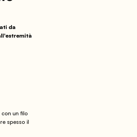
rati da
ll'estremità
 con un filo
re spesso il