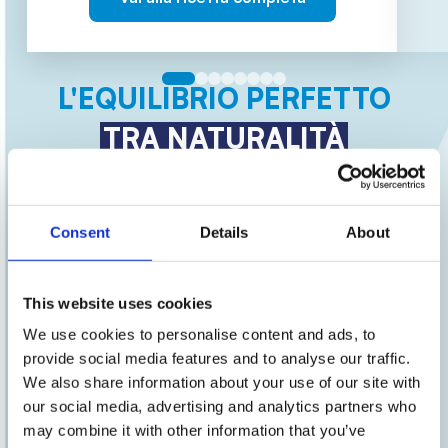
L'EQUILIBRIO PERFETTO
TRA NATURALITÀ
E PERFORMANCE
Consent
Details
About
Utilizzalo nelle tue ricette
This website uses cookies
Versatile e pratico,
l'Albume
We use cookies to personalise content and ads, to
Iperproteico è perfetto per
provide social media features and to analyse our traffic.
preparazioni dolci e salate
. Dalle
We also share information about your use of our site with
omelette ai pancake, fino a torte e
our social media, advertising and analytics partners who
ricette da forno:
extra boost di
may combine it with other information that you’ve