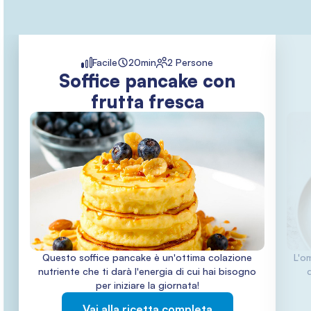
Facile
20min
2 Persone
Soffice pancake con
frutta fresca
Questo soffice pancake è un'ottima colazione
L'o
nutriente che ti darà l'energia di cui hai bisogno
per iniziare la giornata!
Vai alla ricetta completa