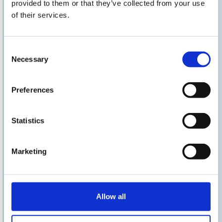
provided to them or that they’ve collected from your use
proteine ai tuoi piatti
, senza
of their services.
rinunciare al gusto.
Consent
Necessary
Dove trovarlo?
Selection
Trovi il nuovo Albume Iperproteico AIA
Preferences
nel
reparto Uova
dei principali
supermercati.
Statistics
Marketing
Allow all