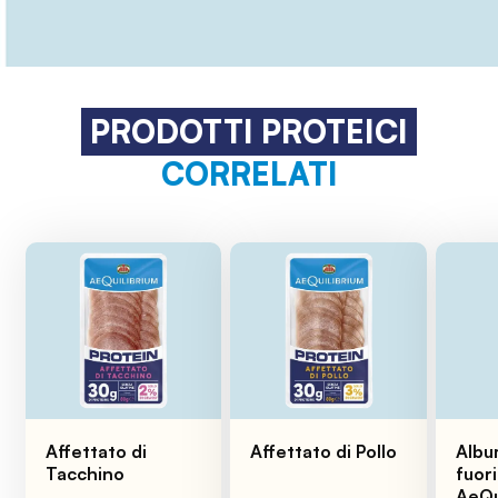
PRODOTTI PROTEICI
CORRELATI
Affettato di
Affettato di Pollo
Albu
Tacchino
fuori
AeQu