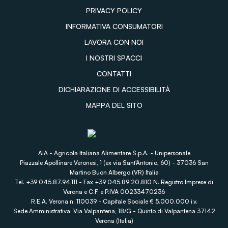
PRIVACY POLICY
INFORMATIVA CONSUMATORI
LAVORA CON NOI
I NOSTRI SPACCI
CONTATTI
DICHIARAZIONE DI ACCESSIBILITÀ
MAPPA DEL SITO
AIA - Agricola Italiana Alimentare S.p.A. - Unipersonale
Piazzale Apollinare Veronesi, 1 (ex via Sant'Antonio, 60) - 37036 San
Martino Buon Albergo (VR) Italia
Tel. +39 045.87.94.111 - Fax +39 045.89.20.810 N. Registro Imprese di
Verona e C.F. e P.IVA 00233470236
R.E.A. Verona n. 110039 - Capitale Sociale € 5.000.000 i.v.
Sede Amministrativa: Via Valpantena, 18/G - Quinto di Valpantena 37142
Verona (Italia)