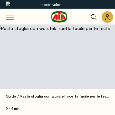
I nostri valori
Le nostre gamme
Ricette
Prodotti
Guide
Concorsi
Mondo AIA
Guide
Pasta sfoglia con wurstel: ricetta facile per le feste
4 min