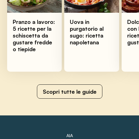
Pranzo a lavoro:
Uova in
Dolc
5 ricette per la
purgatorio al
con 
schiscetta da
sugo: ricetta
ricet
gustare fredde
napoletana
gus
o tiepide
Scopri tutte le guide
AIA