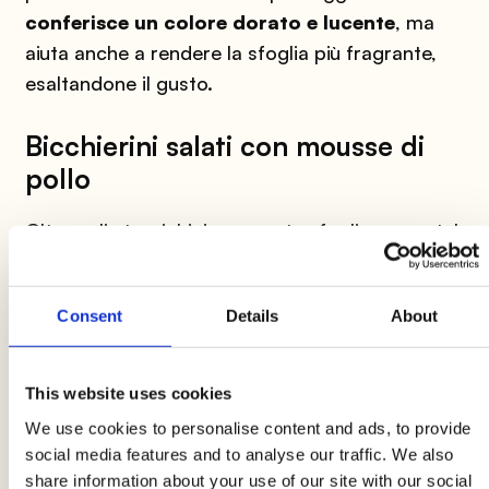
conferisce un colore dorato e lucente
, ma
aiuta anche a rendere la sfoglia più fragrante,
esaltandone il gusto.
Bicchierini salati con mousse di
pollo
Oltre agli stuzzichini con pasta sfoglia e wurstel​,
chiaramente ci sono anche ulteriori idee capaci
di conquistare i propri ospiti. Un esempio? I
Consent
Details
About
bicchierini salati con mousse di
pollo
, un
antipasto elegante e versatile, perfetto per
arricchire la tavola delle feste con un tocco di
This website uses cookies
originalità.
We use cookies to personalise content and ads, to provide
social media features and to analyse our traffic. We also
Per realizzarli, frulla tre etti di
pollo
cotto con
share information about your use of our site with our social