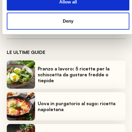
Allow all
con un mix di sapori e consistenze che
renderanno ogni boccone indimenticabile.
Deny
LE ULTIME GUIDE
Pranzo a lavoro: 5 ricette per la
schiscetta da gustare fredde o
tiepide
Uova in purgatorio al sugo: ricetta
napoletana