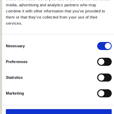
media, advertising and analytics partners who may
combine it with other information that you’ve provided to
them or that they’ve collected from your use of their
Dolci di Natale con le uova: ricette
facili e gustose
services.
Consent
Necessary
Selection
LE ULTIME NEWS
Preferences
Più spinaci, più sconti con i coupon
Spinacine AIA
Statistics
La linea AeQuilibrium si arricchisce
Marketing
con due gustose novità.