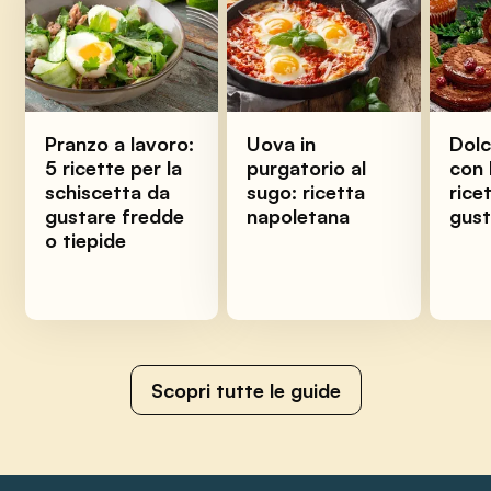
Pranzo a lavoro:
Uova in
Dolc
5 ricette per la
purgatorio al
con 
schiscetta da
sugo: ricetta
ricet
gustare fredde
napoletana
gus
o tiepide
Scopri tutte le guide