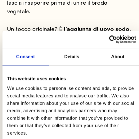
lascia insaporire prima di unire il brodo
vegetale.
Un tocco originale? È
l’aggiunta di
uovo sodo
.
Basta bollire le
uova
, tagliarle a metà o a
spicchi, e sistemarle nella ciotola appena
servita. Questo elemento non solo arricchisce il
Consent
Details
About
piatto di nutrienti, ma aggiunge anche una
piacevole cremosità al cucchiaio, per ricette
This website uses cookies
light invernali che conquistano sin dal primo
We use cookies to personalise content and ads, to provide
assaggio.
social media features and to analyse our traffic. We also
share information about your use of our site with our social
Patate al forno con wurstel e
media, advertising and analytics partners who may
formaggi
combine it with other information that you’ve provided to
them or that they’ve collected from your use of their
E per i più golosi? Le patate al forno con
services.