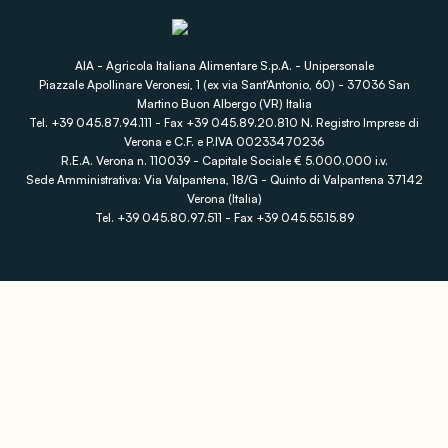
AIA - Agricola Italiana Alimentare S.p.A. - Unipersonale
Piazzale Apollinare Veronesi, 1 (ex via Sant'Antonio, 60) - 37036 San
Martino Buon Albergo (VR) Italia
Tel. +39 045.87.94.111 - Fax +39 045.89.20.810 N. Registro Imprese di
Verona e C.F. e P.IVA 00233470236
R.E.A. Verona n. 110039 - Capitale Sociale € 5.000.000 i.v.
Sede Amministrativa: Via Valpantena, 18/G - Quinto di Valpantena 37142
Verona (Italia)
Tel. +39 045.80.97.511 - Fax +39 045.55.15.89