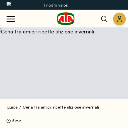
I nostri valori
Le nostre gamme
Ricette
Prodotti
Guide
Concorsi
Mondo AIA
Guide
Cena tra amici: ricette sfiziose invernali
5 min