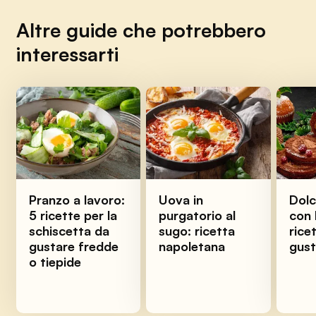
Altre guide che potrebbero
interessarti
Pranzo a lavoro:
Uova in
Dolc
5 ricette per la
purgatorio al
con 
schiscetta da
sugo: ricetta
ricet
gustare fredde
napoletana
gus
o tiepide