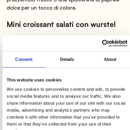
dolce per un tocco di colore.
Mini croissant salati con wurstel
Un’altra idea gustosa, che conquista anche i più
piccoli? I
croissant salati con
wurstel
. Ottimi
per arricchire il buffet degli antipasti o per un
Consent
Details
About
aperitivo informale, si adattano davvero a ogni
occasione.
This website uses cookies
Per realizzarli, basta utilizzare un rotolo di pasta
We use cookies to personalise content and ads, to provide
sfoglia già pronta, tagliato a triangoli regolari.
social media features and to analyse our traffic. We also
Alla base di ogni triangolo si aggiunge un
share information about your use of our site with our social
media, advertising and analytics partners who may
pezzetto di
wurstel
, quindi, si arrotola la
combine it with other information that you’ve provided to
sfoglia verso la punta per ottenere la
them or that they’ve collected from your use of their
caratteristica forma del croissant.