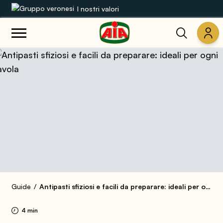
I nostri valori
Le nostre gamme
Ricette
Prodotti
Guide
Concorsi
Mondo AIA
Guide
Antipasti sfiziosi e facili da preparare: ideali per ogni tavola
4 min