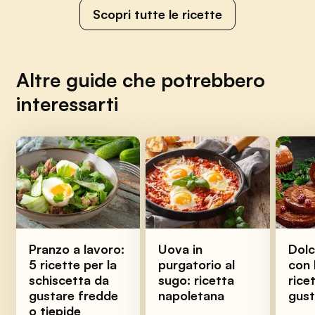
Scopri tutte le ricette
Altre guide che potrebbero
interessarti
Pranzo a lavoro:
Uova in
Dolc
5 ricette per la
purgatorio al
con 
schiscetta da
sugo: ricetta
ricet
gustare fredde
napoletana
gus
o tiepide