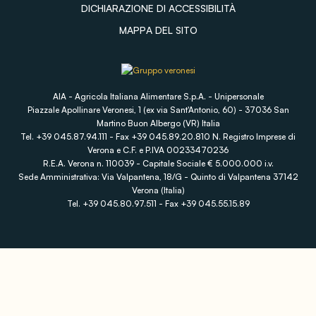
DICHIARAZIONE DI ACCESSIBILITÀ
MAPPA DEL SITO
AIA - Agricola Italiana Alimentare S.p.A. - Unipersonale
Piazzale Apollinare Veronesi, 1 (ex via Sant'Antonio, 60) - 37036 San
Martino Buon Albergo (VR) Italia
Tel. +39 045.87.94.111 - Fax +39 045.89.20.810 N. Registro Imprese di
Verona e C.F. e P.IVA 00233470236
R.E.A. Verona n. 110039 - Capitale Sociale € 5.000.000 i.v.
Sede Amministrativa: Via Valpantena, 18/G - Quinto di Valpantena 37142
Verona (Italia)
Tel. +39 045.80.97.511 - Fax +39 045.55.15.89