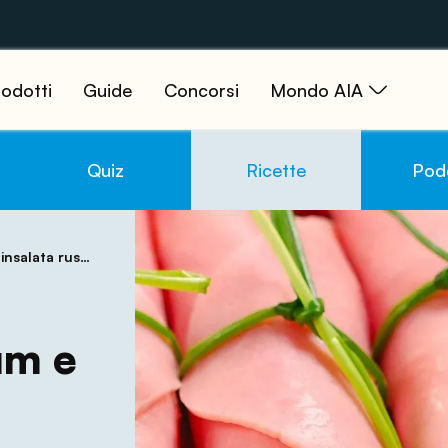
odotti
Guide
Concorsi
Mondo AIA
Quiz
Ricette
Pod
nsalata russa
um e