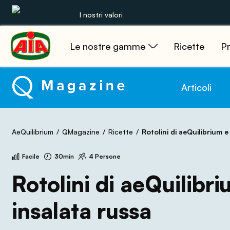
I nostri valori
Le nostre gamme
Ricette
Pr
Le nostre gamme
Ricette
Articoli
Prodotti
AeQuilibrium
QMagazine
Ricette
Rotolini di aeQuilibrium e i
Guide
Facile
30min
4 Persone
Concorsi
Rotolini di aeQuilibri
Mondo AIA
insalata russa