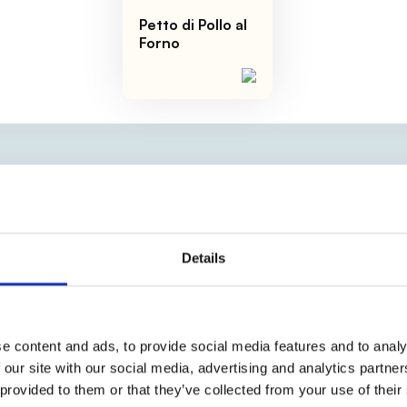
Petto di Pollo al
Forno
Details
a russa
fatta in casa, in cui potete utilizzare una
to velocemente seguendo
questa ricetta
.
e content and ads, to provide social media features and to analy
poi tagliate le due verdure a
brunoise
(
qui la guida
 our site with our social media, advertising and analytics partn
 taglio
).
 provided to them or that they’ve collected from your use of their