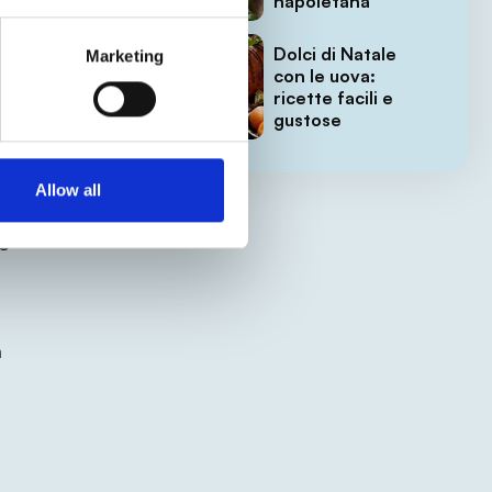
napoletana
o
e
Dolci di Natale
Marketing
con le uova:
ricette facili e
o a
gustose
Allow all
e
a