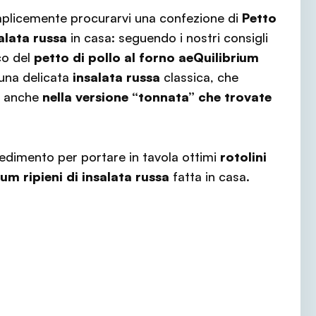
emplicemente procurarvi una confezione di
Petto
alata russa
in casa: seguendo i nostri consigli
co del
petto di pollo al forno aeQuilibrium
 una delicata
insalata russa
classica, che
e anche
nella versione “tonnata” che trovate
ocedimento per portare in tavola ottimi
rotolini
ium ripieni di insalata russa
fatta in casa.