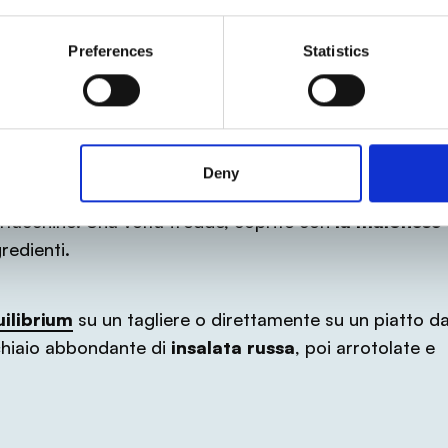
 a pressione
, aggiungete una manciata di
sale gross
Preferences
Statistics
in due pentole separate
le carote e i piselli
, in
acqua
i
, mentre per i piselli
un solo minuto
(quando vengon
Deny
reddare molto bene in una ciotola con un filo d’
olio
ttacchino. Una volta fredde, coprite con
la maionese
redienti.
uilibrium
su un tagliere o direttamente su un piatto d
chiaio abbondante di
insalata russa
, poi arrotolate e