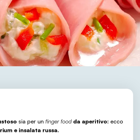
ustoso
sia per un
finger food
da aperitivo
: ecco
brium e insalata russa
.