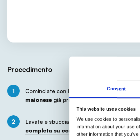
Procedimento
Consent
1
Cominciate con la preparazione dell’
insalat
maionese
già pronta oppure farla voi mol
This website uses cookies
We use cookies to personalis
2
Lavate e sbucciate
la patata e le carote
, 
information about your use of
completa su come procedere con questo
other information that you’ve