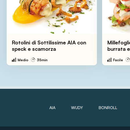
Rotolini di Sottilissime AIA con
Millefogl
speck e scamorza
burrata 
Medio
35min
Facile
AIA
WUDY
BONROLL